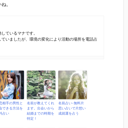
いね。
動しているマナです。
していましたが、環境の変化により活動の場所を電話占
恋相手の男性と
名前が教えてくれ
名前占い-無料片
会できる方法を
ます。出会いから
思い占いで片想い
料占い
結婚までの時期を
成就運を占う
特定！