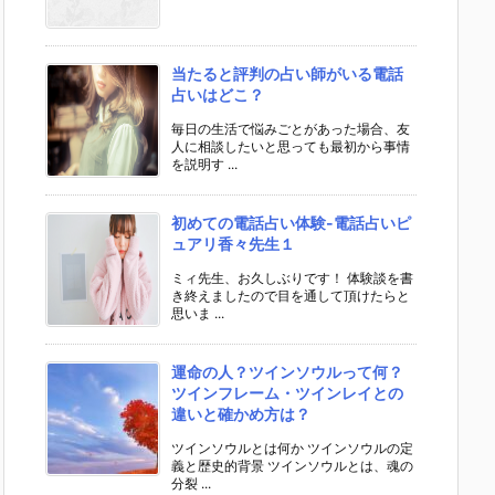
当たると評判の占い師がいる電話
占いはどこ？
毎日の生活で悩みごとがあった場合、友
人に相談したいと思っても最初から事情
を説明す ...
初めての電話占い体験-電話占いピ
ュアリ香々先生１
ミィ先生、お久しぶりです！ 体験談を書
き終えましたので目を通して頂けたらと
思いま ...
運命の人？ツインソウルって何？
ツインフレーム・ツインレイとの
違いと確かめ方は？
ツインソウルとは何か ツインソウルの定
義と歴史的背景 ツインソウルとは、魂の
分裂 ...