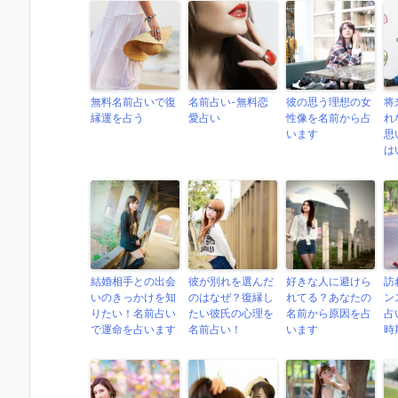
無料名前占いで復
名前占い-無料恋
彼の思う理想の女
将
縁運を占う
愛占い
性像を名前から占
れ
います
思
は
結婚相手との出会
彼が別れを選んだ
好きな人に避けら
訪
いのきっかけを知
のはなぜ？復縁し
れてる？あなたの
ン
りたい！名前占い
たい彼氏の心理を
名前から原因を占
占
で運命を占います
名前占い！
います
時