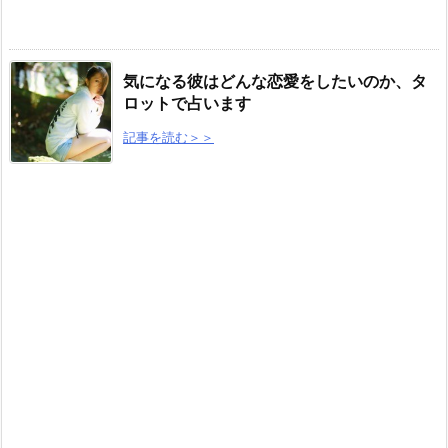
気になる彼はどんな恋愛をしたいのか、タ
ロットで占います
記事を読む＞＞