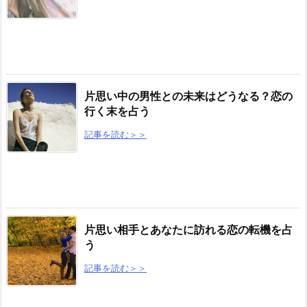
片思い中の男性との未来はどうなる？恋の
行く末を占う
記事を読む＞＞
片思い相手とあなたに訪れる恋の転機を占
う
記事を読む＞＞