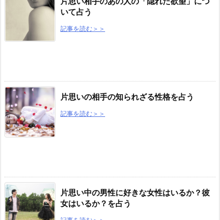
片思い相手のあの人の「隠れた欲望」につ
いて占う
記事を読む＞＞
片思いの相手の知られざる性格を占う
記事を読む＞＞
片思い中の男性に好きな女性はいるか？彼
女はいるか？を占う