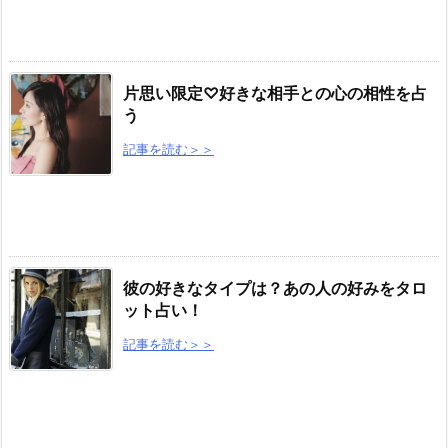
片思い限定♡好きな相手との心の相性を占
う
記事を読む＞＞
彼の好きなタイプは？あの人の好みをタロ
ット占い！
記事を読む＞＞