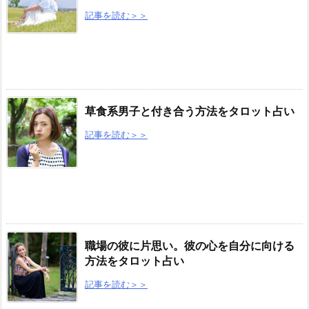
記事を読む＞＞
草食系男子と付き合う方法をタロット占い
記事を読む＞＞
職場の彼に片思い。彼の心を自分に向ける
方法をタロット占い
記事を読む＞＞