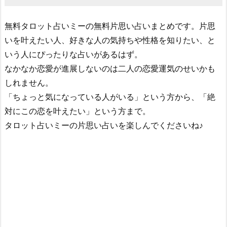
無料タロット占いミーの無料片思い占いまとめです。片思
いを叶えたい人、好きな人の気持ちや性格を知りたい、と
いう人にぴったりな占いがあるはず。
なかなか恋愛が進展しないのは二人の恋愛運気のせいかも
しれません。
「ちょっと気になっている人がいる」という方から、「絶
対にこの恋を叶えたい」という方まで。
タロット占いミーの片思い占いを楽しんでくださいね♪