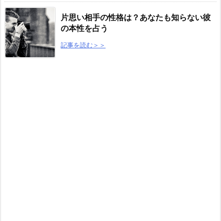
片思い相手の性格は？あなたも知らない彼
の本性を占う
記事を読む＞＞