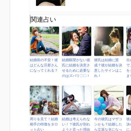
関連占い
結婚前の不安！彼
結婚願望がない彼
彼氏は結婚に賛
出
はどんな旦那さん
氏に結婚を決意さ
成？彼が結婚を決
で
になってくれる？
せるために必要な
意したサインはこ
を
のはズバリ〇〇！
れ！
ま
周りを見て！結婚
結婚は考えられな
今の彼氏はマザコ
彼
相手の特徴をタロ
い！？彼氏が別れ
ンかも？結婚した
決
ット占い
ようと言った理由
ら立派な夫になっ
に