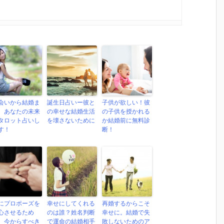
会いから結婚ま
誕生日占いー彼と
子供が欲しい！彼
、あなたの未来
の幸せな結婚生活
の子供を授かれる
タロット占いし
を壊さないために
か結婚前に無料診
す！
断！
にプロポーズを
幸せにしてくれる
再婚するからこそ
心させるため
のは誰？姓名判断
幸せに。結婚で失
。今からすべき
で運命の結婚相手
敗しないためのア