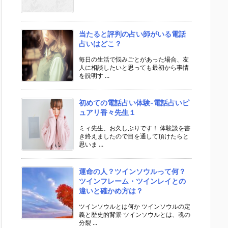
当たると評判の占い師がいる電話
占いはどこ？
毎日の生活で悩みごとがあった場合、友
人に相談したいと思っても最初から事情
を説明す ...
初めての電話占い体験-電話占いピ
ュアリ香々先生１
ミィ先生、お久しぶりです！ 体験談を書
き終えましたので目を通して頂けたらと
思いま ...
運命の人？ツインソウルって何？
ツインフレーム・ツインレイとの
違いと確かめ方は？
ツインソウルとは何か ツインソウルの定
義と歴史的背景 ツインソウルとは、魂の
分裂 ...