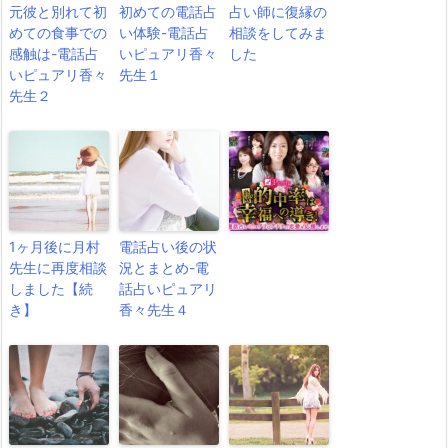
元彼と別れて初
初めての電話占
占い師に復縁の
めての食事での
い体験-電話占
相談をしてみま
感触は-電話占
いピュアリ香々
した
いピュアリ香々
先生１
先生２
1ヶ月後に月村
電話占い後の状
先生に再度相談
況とまとめ-電
しました【続
話占いピュアリ
き】
香々先生４