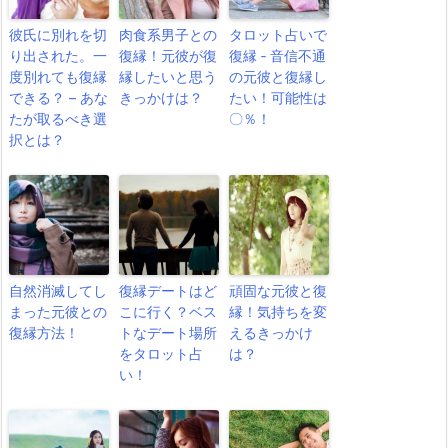
彼氏に別れを切
肉食系男子との
タロット占いで
り出された。一
復縁！元彼が復
復縁 ‐ 音信不通
度別れても復縁
縁したいと思う
の元彼と復縁し
できる？ – あな
きっかけは？
たい！可能性は
たが取るべき選
〇％！
択とは？
自然消滅してし
復縁デートはど
頑固な元彼と復
まった元彼との
こに行く？ベス
縁！気持ちを変
復縁方法！
トなデート場所
えるきっかけ
をタロット占
は？
い！