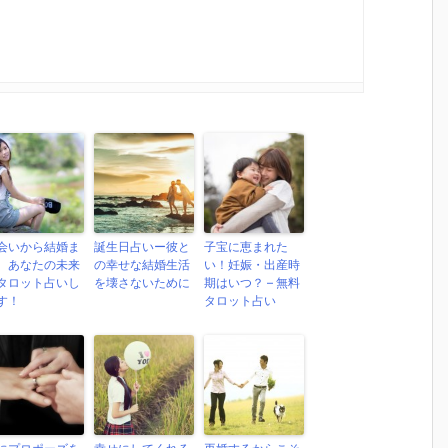
会いから結婚ま
誕生日占いー彼と
子宝に恵まれた
、あなたの未来
の幸せな結婚生活
い！妊娠・出産時
タロット占いし
を壊さないために
期はいつ？ – 無料
す！
タロット占い