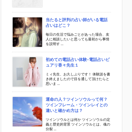
当たると評判の占い師がいる電話
占いはどこ？
毎日の生活で悩みごとがあった場合、友
人に相談したいと思っても最初から事情
を説明す ...
初めての電話占い体験-電話占いピ
ュアリ香々先生１
ミィ先生、お久しぶりです！ 体験談を書
き終えましたので目を通して頂けたらと
思いま ...
運命の人？ツインソウルって何？
ツインフレーム・ツインレイとの
違いと確かめ方は？
ツインソウルとは何か ツインソウルの定
義と歴史的背景 ツインソウルとは、魂の
分裂 ...