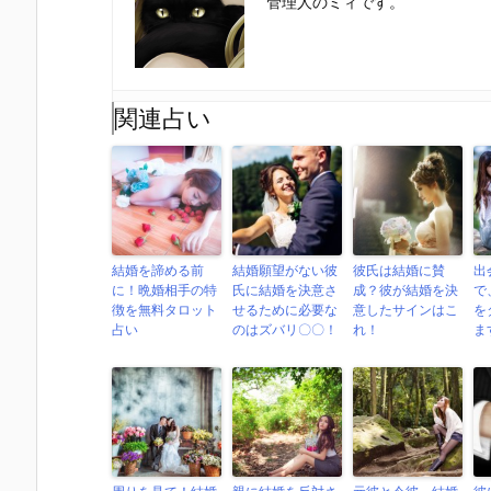
管理人のミィです。
関連占い
結婚を諦める前
結婚願望がない彼
彼氏は結婚に賛
出
に！晩婚相手の特
氏に結婚を決意さ
成？彼が結婚を決
で
徴を無料タロット
せるために必要な
意したサインはこ
を
占い
のはズバリ〇〇！
れ！
ま