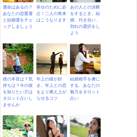
運命はあるの？
幸せのために必
あの人との決断
あなたの恋愛運
占！二人の将来
をするとき。結
と結婚運をチェ
はこうなります
婚、付き合い、
ックしましょう
別れの選択をし
よう
彼の本音は？気
年上の彼が好
結婚相手を虜に
持ちは？今の彼
き。年上との恋
する、あなたの
を知りたい方は
をより燃え上が
魅力をタロット
タロット占いし
らせるコツ
占い
ませんか