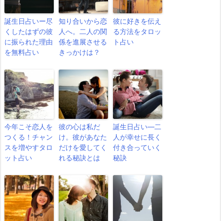
誕生日占いー尽
知り合いから恋
彼に好きを伝え
くしたはずの彼
人へ。二人の関
る方法をタロッ
に振られた理由
係を進展させる
ト占い
を無料占い
きっかけは？
今年こそ恋人を
彼の心は私だ
誕生日占い―二
つくる！チャン
け。彼があなた
人が幸せに長く
スを増やすタロ
だけを愛してく
付き合っていく
ット占い
れる秘訣とは
秘訣