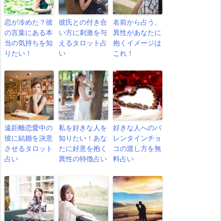
恋が冷めた？彼
彼氏との付き合
名前から占う、
の言葉にある本
い方に刺激を与
異性があなたに
当の気持ちを知
えるタロット占
抱くイメージは
りたい！
い
これ！
遠距離恋愛中の
私を好きな人を
好きな人へのバ
彼に結婚を決意
知りたい！あな
レンタインチョ
させるタロット
たに好意を抱く
コの渡し方を無
占い
異性の特徴占い
料占い