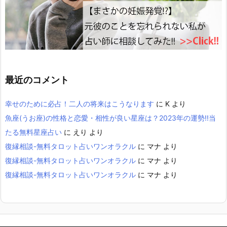
最近のコメント
幸せのために必占！二人の将来はこうなります
に
K
より
魚座(うお座)の性格と恋愛・相性が良い星座は？2023年の運勢!!当
たる無料星座占い
に
えり
より
復縁相談-無料タロット占いワンオラクル
に
マナ
より
復縁相談-無料タロット占いワンオラクル
に
マナ
より
復縁相談-無料タロット占いワンオラクル
に
マナ
より