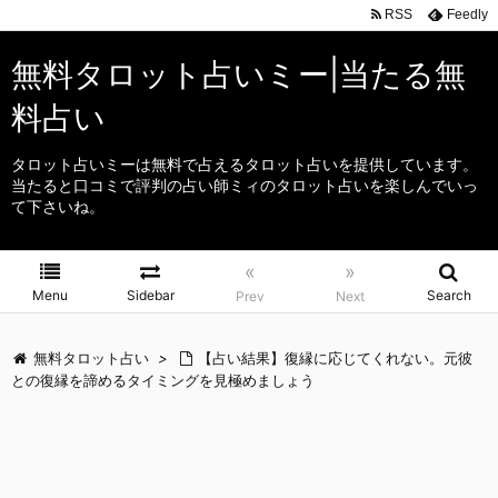
RSS
Feedly
無料タロット占いミー|当たる無
料占い
タロット占いミーは無料で占えるタロット占いを提供しています。
当たると口コミで評判の占い師ミィのタロット占いを楽しんでいっ
て下さいね。
«
»
Menu
Sidebar
Search
Prev
Next
無料タロット占い
>
【占い結果】復縁に応じてくれない。元彼
との復縁を諦めるタイミングを見極めましょう