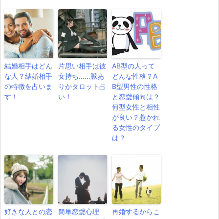
結婚相手はどん
片思い相手は彼
AB型の人って
な人？結婚相手
女持ち……脈あ
どんな性格？A
の特徴を占いま
りかタロット占
B型男性の性格
す！
い！
と恋愛傾向は？
何型女性と相性
が良い？惹かれ
る女性のタイプ
は？
好きな人との恋
簡単恋愛心理
再婚するからこ