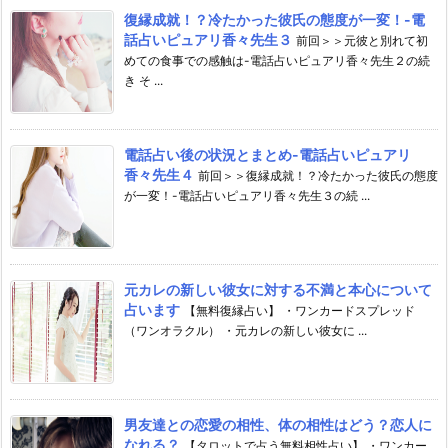
復縁成就！？冷たかった彼氏の態度が一変！-電
話占いピュアリ香々先生３
前回＞＞元彼と別れて初
めての食事での感触は-電話占いピュアリ香々先生２の続
き そ ...
電話占い後の状況とまとめ-電話占いピュアリ
香々先生４
前回＞＞復縁成就！？冷たかった彼氏の態度
が一変！-電話占いピュアリ香々先生３の続 ...
元カレの新しい彼女に対する不満と本心について
占います
【無料復縁占い】 ・ワンカードスプレッド
（ワンオラクル） ・元カレの新しい彼女に ...
男友達との恋愛の相性、体の相性はどう？恋人に
なれる？
【タロットで占う無料相性占い】 ・ワンカー