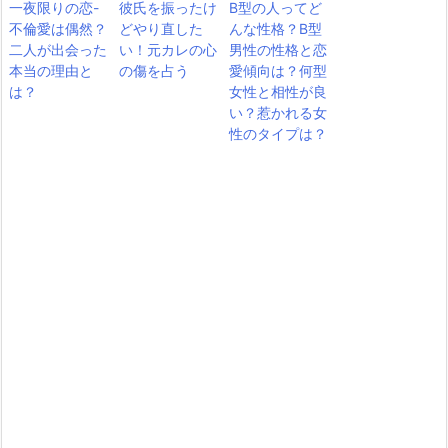
一夜限りの恋-
彼氏を振ったけ
B型の人ってど
不倫愛は偶然？
どやり直した
んな性格？B型
二人が出会った
い！元カレの心
男性の性格と恋
本当の理由と
の傷を占う
愛傾向は？何型
は？
女性と相性が良
い？惹かれる女
性のタイプは？