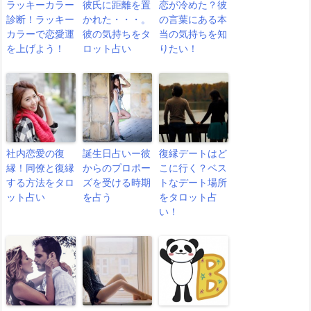
ラッキーカラー
彼氏に距離を置
恋が冷めた？彼
診断！ラッキー
かれた・・・。
の言葉にある本
カラーで恋愛運
彼の気持ちをタ
当の気持ちを知
を上げよう！
ロット占い
りたい！
社内恋愛の復
誕生日占いー彼
復縁デートはど
縁！同僚と復縁
からのプロポー
こに行く？ベス
する方法をタロ
ズを受ける時期
トなデート場所
ット占い
を占う
をタロット占
い！