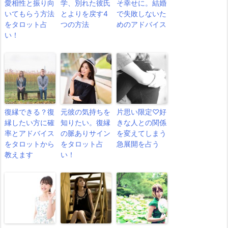
愛相性と振り向
学、別れた彼氏
そ幸せに。結婚
いてもらう方法
とよりを戻す4
で失敗しないた
をタロット占
つの方法
めのアドバイス
い！
復縁できる？復
元彼の気持ちを
片思い限定♡好
縁したい方に確
知りたい。復縁
きな人との関係
率とアドバイス
の脈ありサイン
を変えてしまう
をタロットから
をタロット占
急展開を占う
教えます
い！