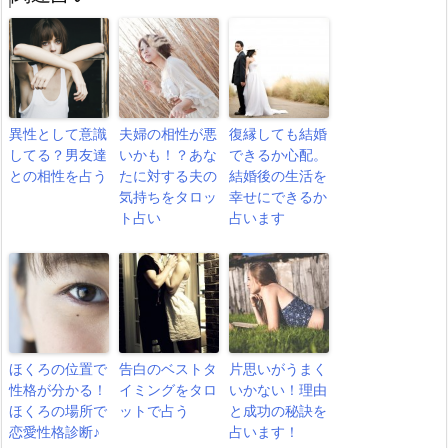
異性として意識
夫婦の相性が悪
復縁しても結婚
してる？男友達
いかも！？あな
できるか心配。
との相性を占う
たに対する夫の
結婚後の生活を
気持ちをタロッ
幸せにできるか
ト占い
占います
ほくろの位置で
告白のベストタ
片思いがうまく
性格が分かる！
イミングをタロ
いかない！理由
ほくろの場所で
ットで占う
と成功の秘訣を
恋愛性格診断♪
占います！