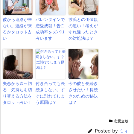
彼から連絡が来
バレンタインで
彼氏との価値観
ない。連絡が来
恋愛成就！告白
の違い！考えが
るかタロット占
成功率をズバリ
すれ違ったとき
い
占います
の対処法は？
失恋から吹っ切
付き合っても長
今の彼と長続き
る！気持ちを切
続きしない。す
させたい！長続
り替える方法を
ぐに別れてしま
きのための秘訣
タロット占い！
う原因は？
は？
恋愛全般
Posted by
ミィ