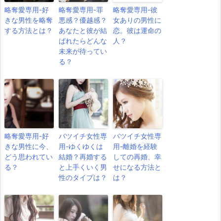
略奪愛専用-好
略奪愛専用-罪
略奪愛専用-彼
きな男性を略奪
悪感？優越感？
女ありの男性に
する方法とは？
あなたと彼が結
恋。彼は運命の
ばれたらどんな
人？
未来が待ってい
る？
略奪愛専用-好
バツイチ女性専
バツイチ女性専
きな男性に今、
用-ゆくゆくは
用-離婚を経験
どう思われてい
結婚？再婚する
しての再婚、幸
る？
と上手くいく男
せになる方法と
性のタイプは？
は？