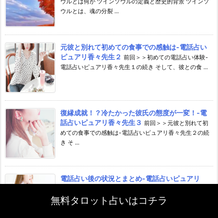
ウルとは何か ツインソウルの定義と歴史的背景 ツインソ
ウルとは、魂の分裂 ...
元彼と別れて初めての食事での感触は-電話占い
ピュアリ香々先生２
前回＞＞初めての電話占い体験-
電話占いピュアリ香々先生１の続き そして、彼との食 ...
復縁成就！？冷たかった彼氏の態度が一変！-電
話占いピュアリ香々先生３
前回＞＞元彼と別れて初
めての食事での感触は-電話占いピュアリ香々先生２の続
き そ ...
電話占い後の状況とまとめ-電話占いピュアリ
香々先生４
前回＞＞復縁成就！？冷たかった彼氏の態度
が一変！-電話占いピュアリ香々先生３の続 ...
無料タロット占いはコチラ