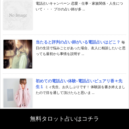
電話占いキャンペーン 恋愛・仕事・家族関係・人生につ
いて・・・ プロの占い師が多 ...
当たると評判の占い師がいる電話占いはどこ？
毎
日の生活で悩みごとがあった場合、友人に相談したいと思
っても最初から事情を説明す ...
初めての電話占い体験-電話占いピュアリ香々先
生１
ミィ先生、お久しぶりです！ 体験談を書き終えまし
たので目を通して頂けたらと思いま ...
無料タロット占いはコチラ
運命の人？ツインソウルって何？ツインフレー
ム・ツインレイとの違いと確かめ方は？
ツインソ