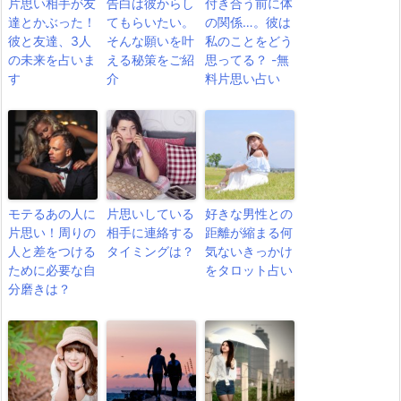
片思い相手が友
告白は彼からし
付き合う前に体
達とかぶった！
てもらいたい。
の関係…。彼は
彼と友達、3人
そんな願いを叶
私のことをどう
の未来を占いま
える秘策をご紹
思ってる？ -無
す
介
料片思い占い
モテるあの人に
片思いしている
好きな男性との
片思い！周りの
相手に連絡する
距離が縮まる何
人と差をつける
タイミングは？
気ないきっかけ
ために必要な自
をタロット占い
分磨きは？