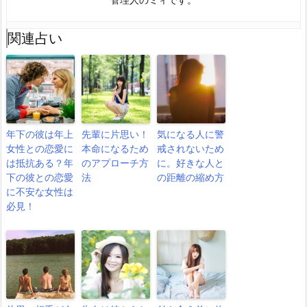
管理人のミィです。
関連占い
年下の彼は年上
先輩に片思い！
気になる人に警
女性との恋愛に
本命になるため
戒されないため
は抵抗ある？年
のアプローチ方
に。好きな人と
下の彼との恋愛
法
の距離の縮め方
に不安な女性は
必見！