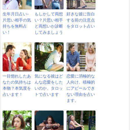
生年月日占い-
もしかして両想
好きな彼に告白
片思い相手の気
い？片思い相手
する前の注意点
持ちを無料占
と両想いか診断
をタロット占い
い！
してみましょう
一目惚れしたあ
気になる彼はど
恋愛に消極的な
なたの気持ちは
んな恋愛をした
人向け。積極的
本物？本気度を
いのか、タロッ
にアピールでき
占います！
トで占います
ない理由を占い
ます。