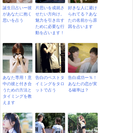
誕生日占いー彼
片思いを成就さ
好きな人に避け
があなたに抱く
せたい方向け。
られてる？あな
思いを占う
魅力を引き出す
たの名前から原
ために必要な行
因を占います
動を占います！
あなた専用！意
告白のベストタ
告白成功ー％！
中の彼と付き合
イミングをタロ
あなたの恋が実
うための方法と
ットで占う
る確率は？
タイミングを教
えます