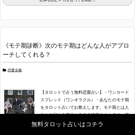
《モテ期診断》次のモテ期はどんな人がアプロ
ーチしてくれる？
恋愛全般
【タロットで占う無料恋愛占い】
・ワンカード
スプレッド（ワンオラクル）
・あなたのモテ期
をタロット占いでお教えします。
モテ期とは人
生に３回ある異性にモテる時期のことです。誰
もが一度は耳にしたことがあるので ...
無料タロット占いはコチラ