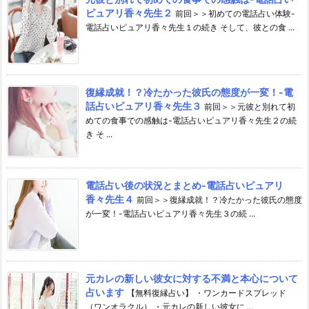
ピュアリ香々先生２
前回＞＞初めての電話占い体験-
電話占いピュアリ香々先生１の続き そして、彼との食 ...
復縁成就！？冷たかった彼氏の態度が一変！-電
話占いピュアリ香々先生３
前回＞＞元彼と別れて初
めての食事での感触は-電話占いピュアリ香々先生２の続
き そ ...
電話占い後の状況とまとめ-電話占いピュアリ
香々先生４
前回＞＞復縁成就！？冷たかった彼氏の態度
が一変！-電話占いピュアリ香々先生３の続 ...
元カレの新しい彼女に対する不満と本心について
占います
【無料復縁占い】 ・ワンカードスプレッド
（ワンオラクル） ・元カレの新しい彼女に ...