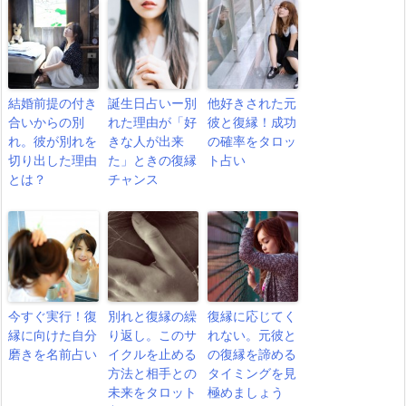
結婚前提の付き
誕生日占いー別
他好きされた元
合いからの別
れた理由が「好
彼と復縁！成功
れ。彼が別れを
きな人が出来
の確率をタロッ
切り出した理由
た」ときの復縁
ト占い
とは？
チャンス
今すぐ実行！復
別れと復縁の繰
復縁に応じてく
縁に向けた自分
り返し。このサ
れない。元彼と
磨きを名前占い
イクルを止める
の復縁を諦める
方法と相手との
タイミングを見
未来をタロット
極めましょう