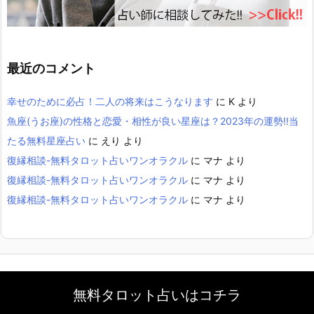
最近のコメント
幸せのために必占！二人の将来はこうなります
に
K
より
魚座(うお座)の性格と恋愛・相性が良い星座は？2023年の運勢!!当
たる無料星座占い
に
えり
より
復縁相談-無料タロット占いワンオラクル
に
マナ
より
復縁相談-無料タロット占いワンオラクル
に
マナ
より
復縁相談-無料タロット占いワンオラクル
に
マナ
より
WordPress Luxeritas Theme is provided by "
Thought is free
".
無料タロット占いはコチラ