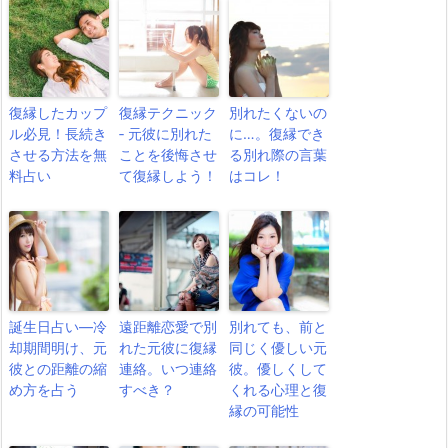
復縁したカップ
復縁テクニック
別れたくないの
ル必見！長続き
‐ 元彼に別れた
に…。復縁でき
させる方法を無
ことを後悔させ
る別れ際の言葉
料占い
て復縁しよう！
はコレ！
誕生日占い―冷
遠距離恋愛で別
別れても、前と
却期間明け、元
れた元彼に復縁
同じく優しい元
彼との距離の縮
連絡。いつ連絡
彼。優しくして
め方を占う
すべき？
くれる心理と復
縁の可能性