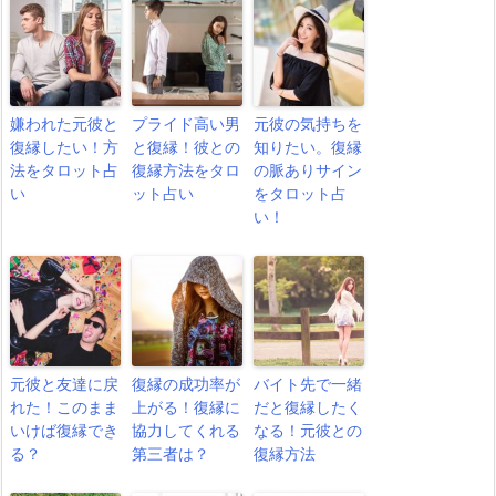
嫌われた元彼と
プライド高い男
元彼の気持ちを
復縁したい！方
と復縁！彼との
知りたい。復縁
法をタロット占
復縁方法をタロ
の脈ありサイン
い
ット占い
をタロット占
い！
元彼と友達に戻
復縁の成功率が
バイト先で一緒
れた！このまま
上がる！復縁に
だと復縁したく
いけば復縁でき
協力してくれる
なる！元彼との
る？
第三者は？
復縁方法