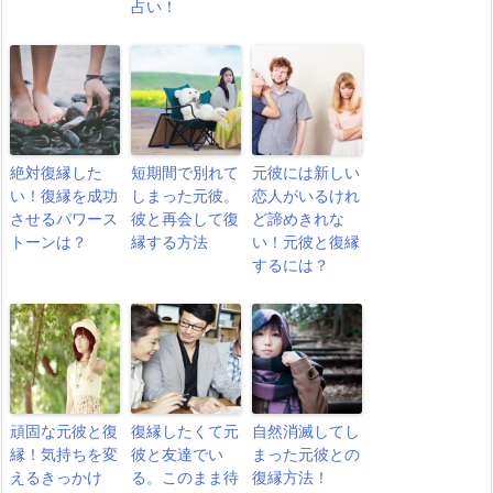
占い！
絶対復縁した
短期間で別れて
元彼には新しい
い！復縁を成功
しまった元彼。
恋人がいるけれ
させるパワース
彼と再会して復
ど諦めきれな
トーンは？
縁する方法
い！元彼と復縁
するには？
頑固な元彼と復
復縁したくて元
自然消滅してし
縁！気持ちを変
彼と友達でい
まった元彼との
えるきっかけ
る。このまま待
復縁方法！