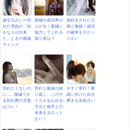
誕生日占いー別
復縁の成功率が
他好きされた元
れた理由が「好
上がる！復縁に
彼と復縁！成功
きな人が出来
協力してくれる
の確率をタロッ
た」ときの復縁
第三者は？
ト占い
チャンス
別れたくないの
別れと復縁の繰
今すぐ実行！復
に…。復縁でき
り返し。このサ
縁に向けた自分
る別れ際の言葉
イクルを止める
磨きを名前占い
はコレ！
方法と相手との
未来をタロット
占い！