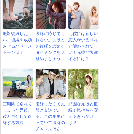
絶対復縁した
復縁に応じてく
元彼には新しい
い！復縁を成功
れない。元彼と
恋人がいるけれ
させるパワース
の復縁を諦める
ど諦めきれな
トーンは？
タイミングを見
い！元彼と復縁
極めましょう
するには？
短期間で別れて
復縁したくて元
頑固な元彼と復
しまった元彼。
彼と友達でい
縁！気持ちを変
彼と再会して復
る。このまま待
えるきっかけ
縁する方法
っていて復縁の
は？
チャンスはあ