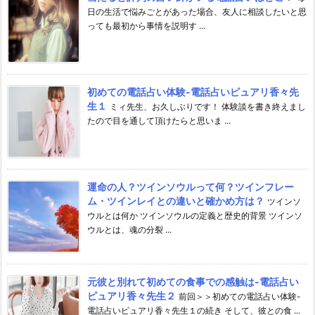
日の生活で悩みごとがあった場合、友人に相談したいと思
っても最初から事情を説明す ...
初めての電話占い体験-電話占いピュアリ香々先
生１
ミィ先生、お久しぶりです！ 体験談を書き終えまし
たので目を通して頂けたらと思いま ...
運命の人？ツインソウルって何？ツインフレー
ム・ツインレイとの違いと確かめ方は？
ツインソ
ウルとは何か ツインソウルの定義と歴史的背景 ツインソ
ウルとは、魂の分裂 ...
元彼と別れて初めての食事での感触は-電話占い
ピュアリ香々先生２
前回＞＞初めての電話占い体験-
電話占いピュアリ香々先生１の続き そして、彼との食 ...