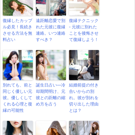
復縁したカップ
遠距離恋愛で別
復縁テクニック
ル必見！長続き
れた元彼に復縁
‐ 元彼に別れた
させる方法を無
連絡。いつ連絡
ことを後悔させ
料占い
すべき？
て復縁しよう！
別れても、前と
誕生日占い―冷
結婚前提の付き
同じく優しい元
却期間明け、元
合いからの別
彼。優しくして
彼との距離の縮
れ。彼が別れを
くれる心理と復
め方を占う
切り出した理由
縁の可能性
とは？