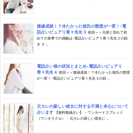
復縁成就！？冷たかった彼氏の態度が一変！-電
話占いピュアリ香々先生３
前回＞＞元彼と別れて初
めての食事での感触は-電話占いピュアリ香々先生２の続
き そ ...
電話占い後の状況とまとめ-電話占いピュアリ
香々先生４
前回＞＞復縁成就！？冷たかった彼氏の態度
が一変！-電話占いピュアリ香々先生３の続 ...
元カレの新しい彼女に対する不満と本心について
占います
【無料復縁占い】 ・ワンカードスプレッド
（ワンオラクル） ・元カレの新しい彼女に ...