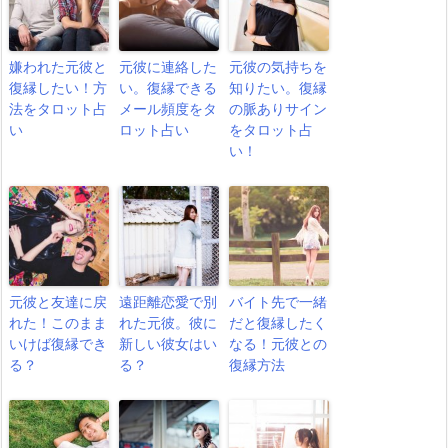
嫌われた元彼と
元彼に連絡した
元彼の気持ちを
復縁したい！方
い。復縁できる
知りたい。復縁
法をタロット占
メール頻度をタ
の脈ありサイン
い
ロット占い
をタロット占
い！
元彼と友達に戻
遠距離恋愛で別
バイト先で一緒
れた！このまま
れた元彼。彼に
だと復縁したく
いけば復縁でき
新しい彼女はい
なる！元彼との
る？
る？
復縁方法