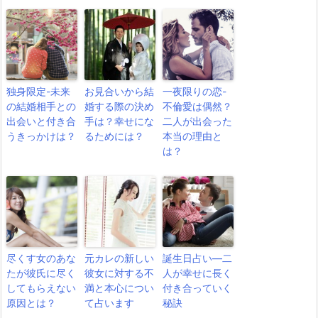
独身限定-未来
お見合いから結
一夜限りの恋-
の結婚相手との
婚する際の決め
不倫愛は偶然？
出会いと付き合
手は？幸せにな
二人が出会った
うきっかけは？
るためには？
本当の理由と
は？
尽くす女のあな
元カレの新しい
誕生日占い―二
たが彼氏に尽く
彼女に対する不
人が幸せに長く
してもらえない
満と本心につい
付き合っていく
原因とは？
て占います
秘訣