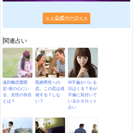
＞＞公式ページ＜＜
関連占い
遠距離恋愛限
既婚男性への
W不倫がバレる
定-彼の心にい
恋。この恋は成
日はくる？夫が
る、女性の存在
就する？しな
不倫に気付いて
とは？
い？
いるかタロット
占い