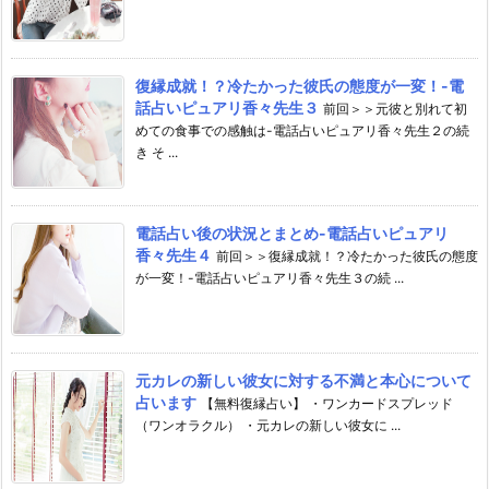
復縁成就！？冷たかった彼氏の態度が一変！-電
話占いピュアリ香々先生３
前回＞＞元彼と別れて初
めての食事での感触は-電話占いピュアリ香々先生２の続
き そ ...
電話占い後の状況とまとめ-電話占いピュアリ
香々先生４
前回＞＞復縁成就！？冷たかった彼氏の態度
が一変！-電話占いピュアリ香々先生３の続 ...
元カレの新しい彼女に対する不満と本心について
占います
【無料復縁占い】 ・ワンカードスプレッド
（ワンオラクル） ・元カレの新しい彼女に ...