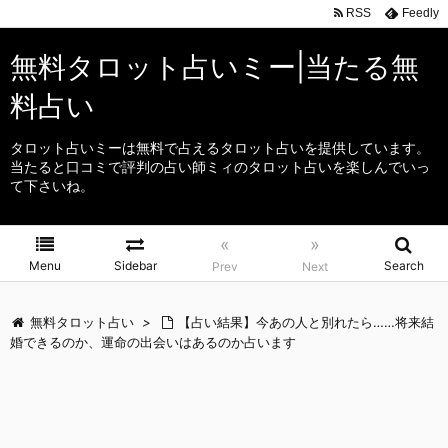
RSS
Feedly
無料タロット占いミー|当たる無
料占い
タロット占いミーは無料で占えるタロット占いを提供しています。
当たると口コミで評判の占い師ミィのタロット占いを楽しんでいっ
て下さいね。
«
»
Menu
Sidebar
Search
Prev
Next
無料タロット占い
>
【占い結果】今あの人と別れたら……将来結
婚できるのか、運命の出会いはあるのか占います