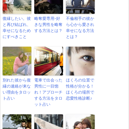
復縁したい。彼
略奪愛専用-好
不倫相手の彼か
と再び結ばれ、
きな男性を略奪
ら心から愛され
幸せになるため
する方法とは？
幸せになる方法
にすべきこと
とは？
別れた彼から復
電車で出会った
ほくろの位置で
縁の連絡が来な
男性に一目惚
性格が分かる！
い理由をタロッ
れ！アプローチ
ほくろの場所で
ト占い
する方法をタロ
恋愛性格診断♪
ット占い