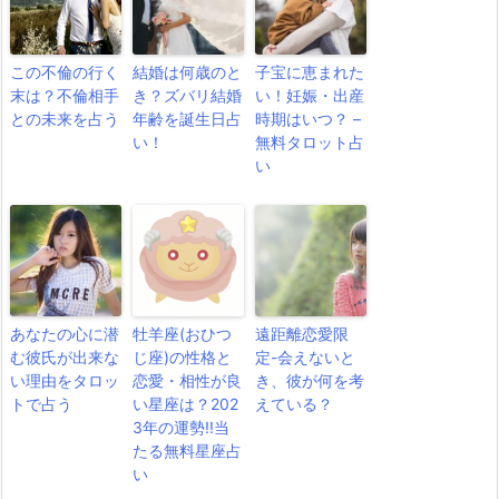
この不倫の行く
結婚は何歳のと
子宝に恵まれた
末は？不倫相手
き？ズバリ結婚
い！妊娠・出産
との未来を占う
年齢を誕生日占
時期はいつ？ –
い！
無料タロット占
い
あなたの心に潜
牡羊座(おひつ
遠距離恋愛限
む彼氏が出来な
じ座)の性格と
定-会えないと
い理由をタロッ
恋愛・相性が良
き、彼が何を考
トで占う
い星座は？202
えている？
3年の運勢!!当
たる無料星座占
い