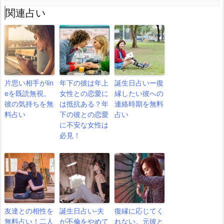
関連占い
片思い相手がlin
年下の彼は年上
誕生日占いー復
eを既読無視。
女性との恋愛に
縁したい彼への
彼の気持ちを無
は抵抗ある？年
連絡時期を無料
料占い
下の彼との恋愛
占い
に不安な女性は
必見！
友達との相性を
誕生日占い‐夫
復縁に応じてく
無料占い！二人
が不倫をやめて
れない。元彼と