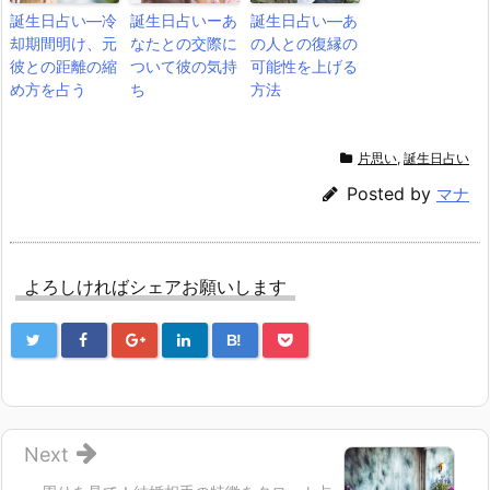
誕生日占い―冷
誕生日占いーあ
誕生日占い―あ
却期間明け、元
なたとの交際に
の人との復縁の
彼との距離の縮
ついて彼の気持
可能性を上げる
め方を占う
ち
方法
片思い
,
誕生日占い
Posted by
マナ
よろしければシェアお願いします
B!
Next