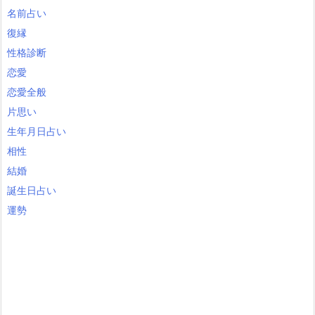
名前占い
復縁
性格診断
恋愛
恋愛全般
片思い
生年月日占い
相性
結婚
誕生日占い
運勢