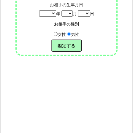
お相手の生年月日
年
月
日
お相手の性別
女性
男性
鑑定する