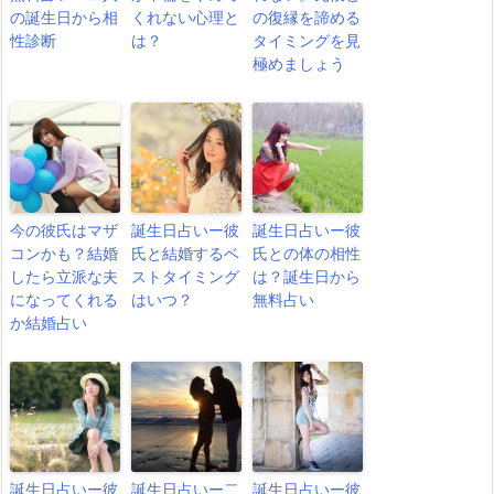
の誕生日から相
くれない心理と
の復縁を諦める
性診断
は？
タイミングを見
極めましょう
今の彼氏はマザ
誕生日占いー彼
誕生日占いー彼
コンかも？結婚
氏と結婚するベ
氏との体の相性
したら立派な夫
ストタイミング
は？誕生日から
になってくれる
はいつ？
無料占い
か結婚占い
誕生日占いー彼
誕生日占いー二
誕生日占いー彼