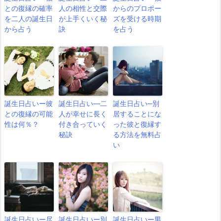
との復縁の確率
人の相性と交際
からのプロポー
を二人の誕生日
が上手くいく秘
ズを受ける時期
から占う
訣
を占う
誕生日占いー彼
誕生日占い―二
誕生日占い─別
との復縁の可能
人が幸せに長く
居することにな
性は何％？
付き合っていく
った彼と復縁す
秘訣
る方法を無料占
い
誕生日占いー尽
誕生日占いー別
誕生日占いー男