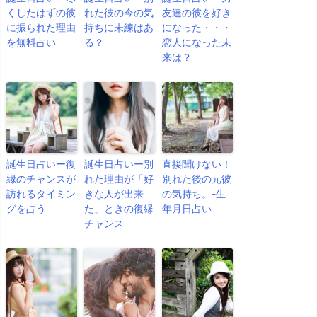
くしたはずの彼
れた彼の今の気
友達の彼を好き
に振られた理由
持ちに未練はあ
になった・・・
を無料占い
る？
恋人になった未
来は？
誕生日占いー復
誕生日占いー別
直接聞けない！
縁のチャンスが
れた理由が「好
別れた後の元彼
訪れるタイミン
きな人が出来
の気持ち。-生
グを占う
た」ときの復縁
年月日占い
チャンス