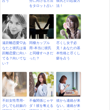
占う
分に向ける方法
彼氏との恋愛方
をタロット占い
法！
遠距離恋愛♡あ
同棲カップル
尽くし女子必
なたと彼氏は遠
用-本当に彼氏
見！あなたの基
距離恋愛に向い
と同棲すべきだ
本性格と尽くし
てる？向いてな
った？
癖を占う
い？
不妊女性専用-
不倫関係じゃヤ
彼から連絡が来
少しでも妊娠の
ダ！彼を奪える
ない。連絡が来