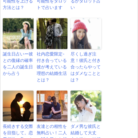
可能性を上げる
可能性をタロッ
るかタロット占
方法とは？
トで占います
い
誕生日占いー彼
社内恋愛限定-
尽くし過ぎ注
との復縁の確率
付き合っている
意！彼氏と付き
を二人の誕生日
彼が考えている
合ったらやって
から占う
理想の結婚生活
はダメなことと
とは？
は？
長続きする交際
友達との相性を
ダメ男な彼氏と
を目指して。恋
無料占い！二人
結婚して大丈