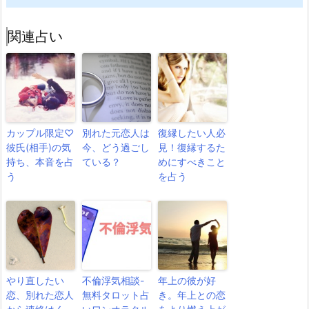
関連占い
カップル限定♡
別れた元恋人は
復縁したい人必
彼氏(相手)の気
今、どう過ごし
見！復縁するた
持ち、本音を占
ている？
めにすべきこと
う
を占う
やり直したい
不倫浮気相談-
年上の彼が好
恋、別れた恋人
無料タロット占
き。年上との恋