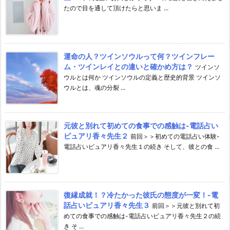
たので目を通して頂けたらと思いま ...
運命の人？ツインソウルって何？ツインフレー
ム・ツインレイとの違いと確かめ方は？
ツインソ
ウルとは何か ツインソウルの定義と歴史的背景 ツインソ
ウルとは、魂の分裂 ...
元彼と別れて初めての食事での感触は-電話占い
ピュアリ香々先生２
前回＞＞初めての電話占い体験-
電話占いピュアリ香々先生１の続き そして、彼との食 ...
復縁成就！？冷たかった彼氏の態度が一変！-電
話占いピュアリ香々先生３
前回＞＞元彼と別れて初
めての食事での感触は-電話占いピュアリ香々先生２の続
き そ ...