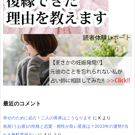
最近のコメント
幸せのために必占！二人の将来はこうなります
に
K
より
魚座(うお座)の性格と恋愛・相性が良い星座は？2023年の運勢!!当
たる無料星座占い
に
えり
より