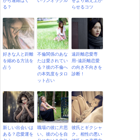
から連絡はく
いワンオラクル
をより燃え上が
る？
らせるコツ
好きな人と距離
不倫関係のあな
遠距離恋愛専
を縮める方法を
たは愛されてい
用-遠距離恋愛
占う
る？彼の不倫へ
の向き不向きを
の本気度をタロ
診断！
ット占い
新しい出会いは
職場の彼に片思
彼氏とギクシャ
ある？恋愛運を
い。彼の心を自
ク。相性の悪い