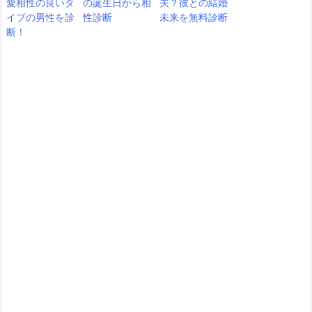
愛相性の良いタ
の誕生日から相
夫？彼との結婚
イプの男性を診
性診断
未来を無料診断
断！