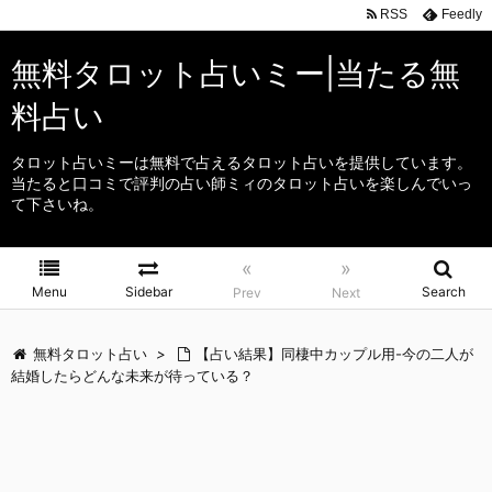
RSS
Feedly
無料タロット占いミー|当たる無
料占い
タロット占いミーは無料で占えるタロット占いを提供しています。
当たると口コミで評判の占い師ミィのタロット占いを楽しんでいっ
て下さいね。
«
»
Menu
Sidebar
Search
Prev
Next
無料タロット占い
>
【占い結果】同棲中カップル用-今の二人が
結婚したらどんな未来が待っている？