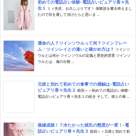
初めての電話占い体験-電話占いピュアリ香々先
生１
ミィ先生、お久しぶりです！ 体験談を書き終えまし
たので目を通して頂けたらと思いま ...
運命の人？ツインソウルって何？ツインフレー
ム・ツインレイとの違いと確かめ方は？
ツインソ
ウルとは何か ツインソウルの定義と歴史的背景 ツインソ
ウルとは、魂の分裂 ...
元彼と別れて初めての食事での感触は-電話占い
ピュアリ香々先生２
前回＞＞初めての電話占い体験-
電話占いピュアリ香々先生１の続き そして、彼との食 ...
復縁成就！？冷たかった彼氏の態度が一変！-電
話占いピュアリ香々先生３
前回＞＞元彼と別れて初