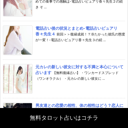
めての食事での感触は-電話占いピュアリ香々先生２の続
き そ ...
電話占い後の状況とまとめ-電話占いピュアリ
香々先生４
前回＞＞復縁成就！？冷たかった彼氏の態度
が一変！-電話占いピュアリ香々先生３の続 ...
元カレの新しい彼女に対する不満と本心について
占います
【無料復縁占い】 ・ワンカードスプレッド
（ワンオラクル） ・元カレの新しい彼女に ...
男友達との恋愛の相性、体の相性はどう？恋人に
なれる？
【タロットで占う無料相性占い】 ・ワンカー
無料タロット占いはコチラ
ドスプレッド（ワンオラクル） ・気にな ...