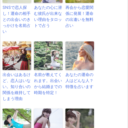
SNSで恋人探
あなたの心に潜
再会から恋愛関
し！運命の相手
む彼氏が出来な
係に発展！運命
との出会いのき
い理由をタロッ
の出逢いを無料
っかけを名前占
トで占う
占い
い
出会いはあるけ
名前が教えてく
あなたの運命の
ど、恋人はいな
れます。出会い
人はどんな人？
い。知り合いの
から結婚までの
特徴を占います
関係を維持して
時期を特定！
しまう理由