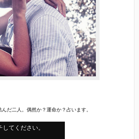
結んだ二人。偶然か？運命か？占います。
チしてください。