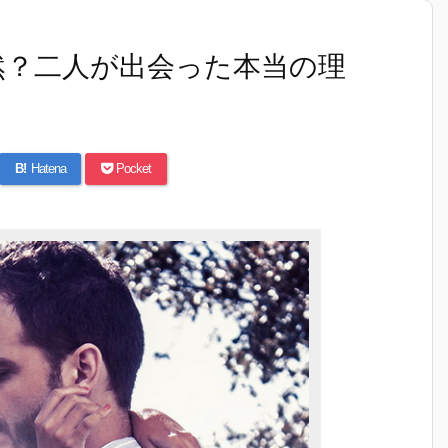
然？二人が出会った本当の理
B!
Hatena
Pocket