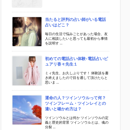
当たると評判の占い師がいる電話
占いはどこ？
毎日の生活で悩みごとがあった場合、友
人に相談したいと思っても最初から事情
を説明す ...
初めての電話占い体験-電話占いピ
ュアリ香々先生１
ミィ先生、お久しぶりです！ 体験談を書
き終えましたので目を通して頂けたらと
思いま ...
運命の人？ツインソウルって何？
ツインフレーム・ツインレイとの
違いと確かめ方は？
ツインソウルとは何か ツインソウルの定
義と歴史的背景 ツインソウルとは、魂の
分裂 ...