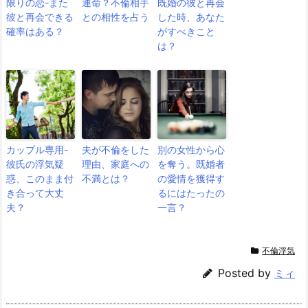
限りの恋-また
運命？不倫相手
既婚の彼と再会
彼と再会できる
との相性を占う
した時、あなた
確率はある？
がすべきこと
は？
カップル専用-
夫が不倫をした
別の女性から心
彼氏の浮気疑
理由、家庭への
を奪う。既婚者
惑、このまま付
不満とは？
の愛情を獲得す
き合って大丈
るにはたったの
夫？
一言？
不倫浮気
Posted by
ミィ