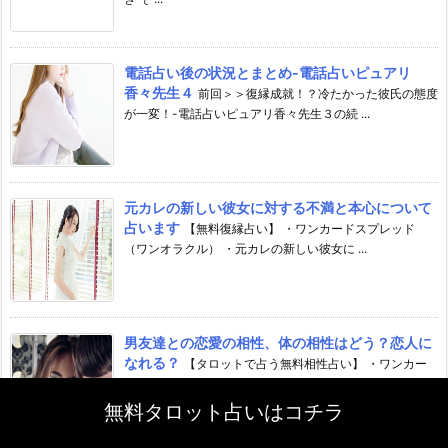
電話占い後の状況とまとめ-電話占いピュアリ
香々先生４
前回＞＞復縁成就！？冷たかった彼氏の態度
が一変！-電話占いピュアリ香々先生３の続 ...
元カレの新しい彼女に対する不満と本心について
占います
【無料復縁占い】 ・ワンカードスプレッド
（ワンオラクル） ・元カレの新しい彼女に ...
男友達との恋愛の相性、体の相性はどう？恋人に
なれる？
【タロットで占う無料相性占い】 ・ワンカー
ドスプレッド（ワンオラクル） ・気にな ...
無料タロット占いはコチラ