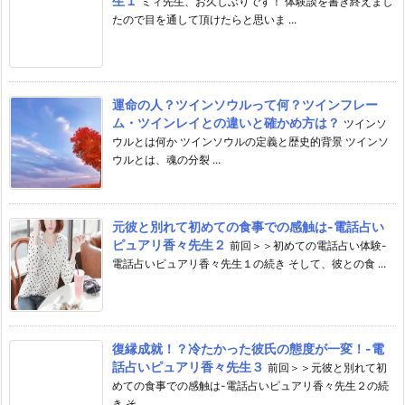
生１
ミィ先生、お久しぶりです！ 体験談を書き終えまし
たので目を通して頂けたらと思いま ...
運命の人？ツインソウルって何？ツインフレー
ム・ツインレイとの違いと確かめ方は？
ツインソ
ウルとは何か ツインソウルの定義と歴史的背景 ツインソ
ウルとは、魂の分裂 ...
元彼と別れて初めての食事での感触は-電話占い
ピュアリ香々先生２
前回＞＞初めての電話占い体験-
電話占いピュアリ香々先生１の続き そして、彼との食 ...
復縁成就！？冷たかった彼氏の態度が一変！-電
話占いピュアリ香々先生３
前回＞＞元彼と別れて初
めての食事での感触は-電話占いピュアリ香々先生２の続
き そ ...