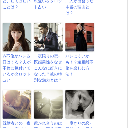
と、してほしい
れ違いをタロッ
二人が出会った
ことは？
ト占い
本当の理由と
は？
W不倫がバレる
一夜限りの恋-
バレにくいか
日はくる？夫が
既婚男性をなぜ
も！？遠距離不
不倫に気付いて
こんなに好きに
倫を楽しむ方
いるかタロット
なった？彼の特
法！
占い
別な魅力とは？
既婚者との一夜
惹かれ合うのは
一度きりの恋-