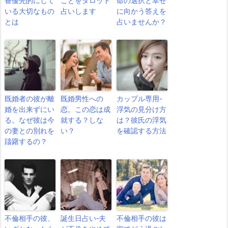
番優先的にして
ことをタロット
命の選択と幸せ
いる大切なもの
占いします
に向かう答えを
とは
占いませんか？
既婚者の彼が離
既婚男性への
カップル専用-
婚を出来ずにい
恋。この恋は成
浮気の見分け方
る。なぜ彼は今
就する？しな
は？彼氏の浮気
の妻との別れを
い？
を確認する方法
躊躇するの？
不倫相手の彼、
誕生日占い‐夫
不倫相手の彼は