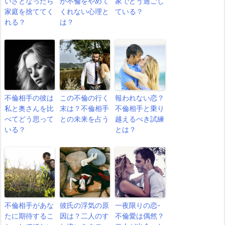
いざとなったら
が不倫をやめて
家でどう過ごし
家庭を捨ててく
くれない心理と
ている？
れる？
は？
不倫相手の彼は
この不倫の行く
報われない恋？
私と奥さんを比
末は？不倫相手
不倫相手と乗り
べてどう思って
との未来を占う
越えるべき試練
いる？
とは？
不倫相手があな
彼氏の浮気の原
一夜限りの恋-
たに期待するこ
因は？二人のす
不倫愛は偶然？