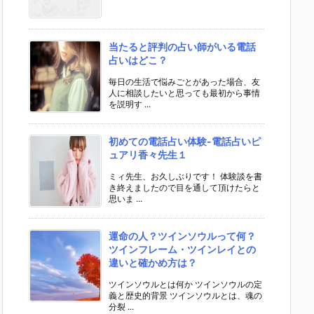
当たると評判の占い師がいる電話
占いはどこ？
毎日の生活で悩みごとがあった場合、友
人に相談したいと思っても最初から事情
を説明す ...
初めての電話占い体験-電話占いピ
ュアリ香々先生１
ミィ先生、お久しぶりです！ 体験談を書
き終えましたので目を通して頂けたらと
思いま ...
運命の人？ツインソウルって何？
ツインフレーム・ツインレイとの
違いと確かめ方は？
ツインソウルとは何か ツインソウルの定
義と歴史的背景 ツインソウルとは、魂の
分裂 ...