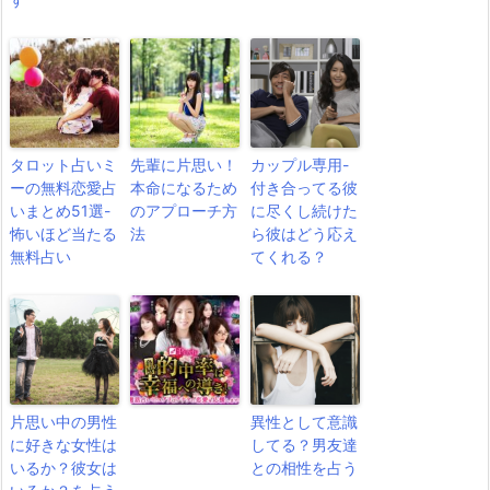
タロット占いミ
先輩に片思い！
カップル専用-
ーの無料恋愛占
本命になるため
付き合ってる彼
いまとめ51選-
のアプローチ方
に尽くし続けた
怖いほど当たる
法
ら彼はどう応え
無料占い
てくれる？
片思い中の男性
異性として意識
に好きな女性は
してる？男友達
いるか？彼女は
との相性を占う