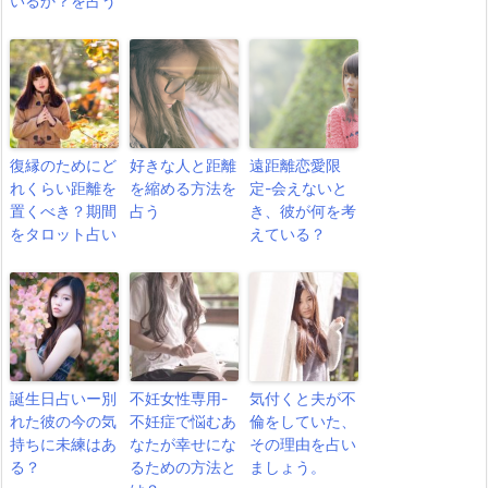
いるか？を占う
復縁のためにど
好きな人と距離
遠距離恋愛限
れくらい距離を
を縮める方法を
定-会えないと
置くべき？期間
占う
き、彼が何を考
をタロット占い
えている？
誕生日占いー別
不妊女性専用-
気付くと夫が不
れた彼の今の気
不妊症で悩むあ
倫をしていた、
持ちに未練はあ
なたが幸せにな
その理由を占い
る？
るための方法と
ましょう。