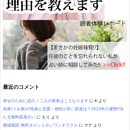
最近のコメント
幸せのために必占！二人の将来はこうなります
に
K
より
魚座(うお座)の性格と恋愛・相性が良い星座は？2023年の運勢!!当
たる無料星座占い
に
えり
より
復縁相談-無料タロット占いワンオラクル
に
マナ
より