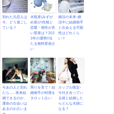
別れた元恋人は
水瓶座(みずが
婚活の未来-婚
今、どう過ごし
め座)の性格と
活中に結婚相手
ている？
恋愛・相性が良
と出会える可能
い星座は？202
性はどれくら
3年の運勢!!当
い？
たる無料星座占
い
今あの人と別れ
周りを見て！結
カップル限定-
たら……将来結
婚相手の特徴を
今付き合ってい
婚できるのか、
タロット占い
る彼と結婚した
運命の出会いは
らどんな夫婦に
あるのか占いま
なる？
す