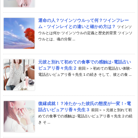
運命の人？ツインソウルって何？ツインフレー
ム・ツインレイとの違いと確かめ方は？
ツインソ
ウルとは何か ツインソウルの定義と歴史的背景 ツインソ
ウルとは、魂の分裂 ...
元彼と別れて初めての食事での感触は-電話占い
ピュアリ香々先生２
前回＞＞初めての電話占い体験-
電話占いピュアリ香々先生１の続き そして、彼との食 ...
復縁成就！？冷たかった彼氏の態度が一変！-電
話占いピュアリ香々先生３
前回＞＞元彼と別れて初
めての食事での感触は-電話占いピュアリ香々先生２の続
き そ ...