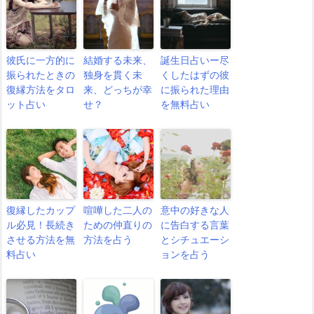
彼氏に一方的に
結婚する未来、
誕生日占いー尽
振られたときの
独身を貫く未
くしたはずの彼
復縁方法をタロ
来、どっちが幸
に振られた理由
ット占い
せ？
を無料占い
復縁したカップ
喧嘩した二人の
意中の好きな人
ル必見！長続き
ための仲直りの
に告白する言葉
させる方法を無
方法を占う
とシチュエーシ
料占い
ョンを占う