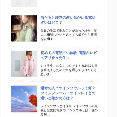
当たると評判の占い師がいる電話
占いはどこ？
毎日の生活で悩みごとがあった場合、友
人に相談したいと思っても最初から事情
を説明す ...
初めての電話占い体験-電話占いピ
ュアリ香々先生１
ミィ先生、お久しぶりです！ 体験談を書
き終えましたので目を通して頂けたらと
思いま ...
運命の人？ツインソウルって何？
ツインフレーム・ツインレイとの
違いと確かめ方は？
ツインソウルとは何か ツインソウルの定
義と歴史的背景 ツインソウルとは、魂の
分裂 ...