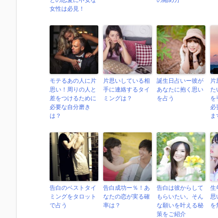
女性は必見！
モテるあの人に片
片思いしている相
誕生日占いー彼が
片
思い！周りの人と
手に連絡するタイ
あなたに抱く思い
た
差をつけるために
ミングは？
を占う
を
必要な自分磨き
必
は？
ま
告白のベストタイ
告白成功ー％！あ
告白は彼からして
生
ミングをタロット
なたの恋が実る確
もらいたい。そん
思
で占う
率は？
な願いを叶える秘
を
策をご紹介