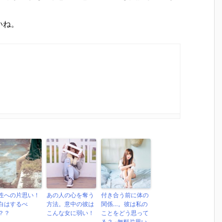
いね。
性への片思い！
あの人の心を奪う
付き合う前に体の
白はするべ
方法。意中の彼は
関係…。彼は私の
？？
こんな女に弱い！
ことをどう思って
る？ -無料片思い