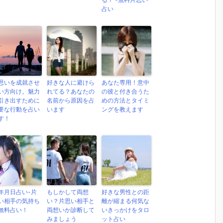
占い
思いを成就させ
好きな人に避けら
あなた専用！意中
い方向け。魅力
れてる？あなたの
の彼と付き合うた
引き出すために
名前から原因を占
めの方法とタイミ
要な行動を占い
います
ングを教えます
す！
年月日占い-片
もしかして両想
好きな男性との距
い相手の気持ち
い？片思い相手と
離が縮まる何気な
無料占い！
両想いか診断して
いきっかけをタロ
みましょう
ット占い