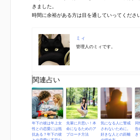
きました。
時間に余裕がある方は目を通していってくださ
ミィ
管理人のミィです。
関連占い
年下の彼は年上女
先輩に片思い！本
気になる人に警戒
同
性との恋愛には抵
命になるためのア
されないために。
告
抗ある？年下の彼
プローチ方法
好きな人との距離
き
との恋愛に不安な
の縮め方