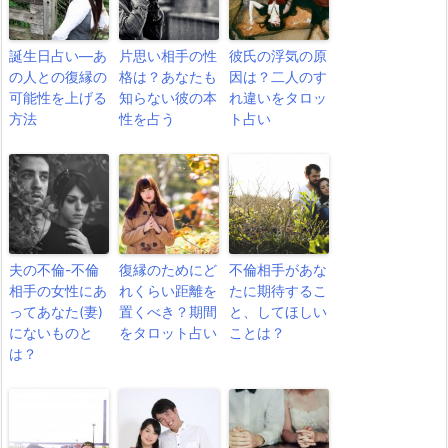
誕生日占い―あ
片思い相手の性
彼氏の浮気の原
の人との復縁の
格は？あなたも
因は？二人のす
可能性を上げる
知らない彼の本
れ違いをタロッ
方法
性を占う
ト占い
夫の不倫-不倫
復縁のためにど
不倫相手があな
相手の女性にあ
れくらい距離を
たに期待するこ
ってあなた(妻)
置くべき？期間
と、してほしい
にないものと
をタロット占い
ことは？
は？