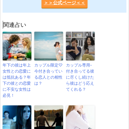
＞＞公式ページ＜＜
関連占い
年下の彼は年上
カップル限定♡
カップル専用-
女性との恋愛に
今付き合ってい
付き合ってる彼
は抵抗ある？年
る恋人との相性
に尽くし続けた
下の彼との恋愛
は？
ら彼はどう応え
に不安な女性は
てくれる？
必見！