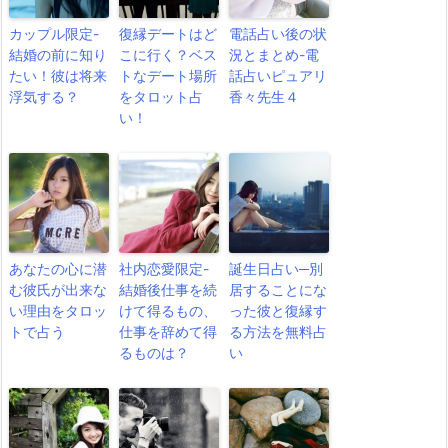
カップル限定-
復縁デートはど
電話占い後の状
結婚の前に知り
こに行く？ベス
況とまとめ-電
たい！彼は将来
トなデート場所
話占いピュアリ
浮気する？
をタロット占
香々先生４
い！
あなたの心に潜
社内恋愛限定-
誕生日占い─別
む彼氏が出来な
結婚後仕事を続
居することにな
い理由をタロッ
けて得るもの、
った彼と復縁す
トで占う
仕事を辞めて得
る方法を無料占
るものは？
い