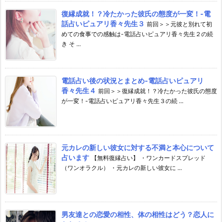
復縁成就！？冷たかった彼氏の態度が一変！-電
話占いピュアリ香々先生３
前回＞＞元彼と別れて初
めての食事での感触は-電話占いピュアリ香々先生２の続
き そ ...
電話占い後の状況とまとめ-電話占いピュアリ
香々先生４
前回＞＞復縁成就！？冷たかった彼氏の態度
が一変！-電話占いピュアリ香々先生３の続 ...
元カレの新しい彼女に対する不満と本心について
占います
【無料復縁占い】 ・ワンカードスプレッド
（ワンオラクル） ・元カレの新しい彼女に ...
男友達との恋愛の相性、体の相性はどう？恋人に