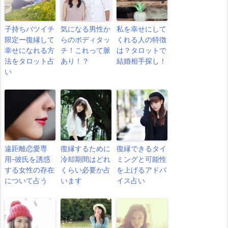
子持ちバツイチ
気になる男性か
私を幸せにして
限定ー復縁して
らのボディタッ
くれる人の特徴
幸せになれる方
チ！これって脈
は？タロットで
法をタロット占
あり！？
結婚相手探し！
い
遠距離恋愛専
復縁するために
復縁できるタイ
用-彼氏を誘惑
冷却期間はどれ
ミングと可能性
する女性の存在
くらい必要か占
を上げるアドバ
について占う
います
イス占い