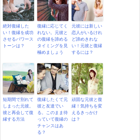
絶対復縁した
復縁に応じてく
元彼には新しい
い！復縁を成功
れない。元彼と
恋人がいるけれ
させるパワース
の復縁を諦める
ど諦めきれな
トーンは？
タイミングを見
い！元彼と復縁
極めましょう
するには？
短期間で別れて
復縁したくて元
頑固な元彼と復
しまった元彼。
彼と友達でい
縁！気持ちを変
彼と再会して復
る。このまま待
えるきっかけ
縁する方法
っていて復縁の
は？
チャンスはあ
る？