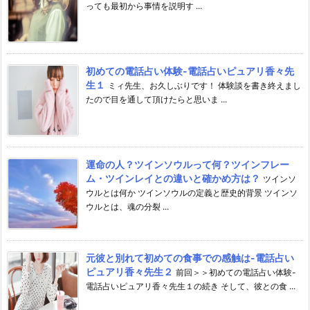
っても最初から事情を説明す ...
初めての電話占い体験-電話占いピュアリ香々先
生１
ミィ先生、お久しぶりです！ 体験談を書き終えまし
たので目を通して頂けたらと思いま ...
運命の人？ツインソウルって何？ツインフレー
ム・ツインレイとの違いと確かめ方は？
ツインソ
ウルとは何か ツインソウルの定義と歴史的背景 ツインソ
ウルとは、魂の分裂 ...
元彼と別れて初めての食事での感触は-電話占い
ピュアリ香々先生２
前回＞＞初めての電話占い体験-
電話占いピュアリ香々先生１の続き そして、彼との食 ...