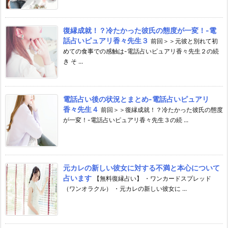
復縁成就！？冷たかった彼氏の態度が一変！-電
話占いピュアリ香々先生３
前回＞＞元彼と別れて初
めての食事での感触は-電話占いピュアリ香々先生２の続
き そ ...
電話占い後の状況とまとめ-電話占いピュアリ
香々先生４
前回＞＞復縁成就！？冷たかった彼氏の態度
が一変！-電話占いピュアリ香々先生３の続 ...
元カレの新しい彼女に対する不満と本心について
占います
【無料復縁占い】 ・ワンカードスプレッド
（ワンオラクル） ・元カレの新しい彼女に ...