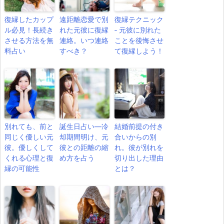
復縁したカップ
遠距離恋愛で別
復縁テクニック
ル必見！長続き
れた元彼に復縁
‐ 元彼に別れた
させる方法を無
連絡。いつ連絡
ことを後悔させ
料占い
すべき？
て復縁しよう！
別れても、前と
誕生日占い―冷
結婚前提の付き
同じく優しい元
却期間明け、元
合いからの別
彼。優しくして
彼との距離の縮
れ。彼が別れを
くれる心理と復
め方を占う
切り出した理由
縁の可能性
とは？