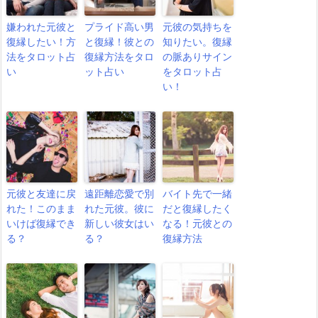
嫌われた元彼と
プライド高い男
元彼の気持ちを
復縁したい！方
と復縁！彼との
知りたい。復縁
法をタロット占
復縁方法をタロ
の脈ありサイン
い
ット占い
をタロット占
い！
元彼と友達に戻
遠距離恋愛で別
バイト先で一緒
れた！このまま
れた元彼。彼に
だと復縁したく
いけば復縁でき
新しい彼女はい
なる！元彼との
る？
る？
復縁方法