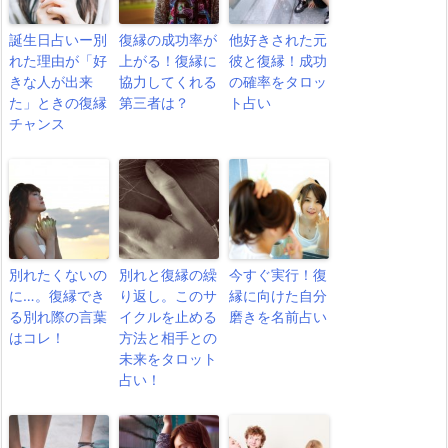
誕生日占いー別
復縁の成功率が
他好きされた元
れた理由が「好
上がる！復縁に
彼と復縁！成功
きな人が出来
協力してくれる
の確率をタロッ
た」ときの復縁
第三者は？
ト占い
チャンス
別れたくないの
別れと復縁の繰
今すぐ実行！復
に…。復縁でき
り返し。このサ
縁に向けた自分
る別れ際の言葉
イクルを止める
磨きを名前占い
はコレ！
方法と相手との
未来をタロット
占い！