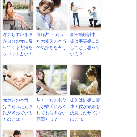
浮気している彼
復縁占い-別れ
事実婚検討中！
が自分の元に戻
た元彼氏の本当
彼は事実婚に対
ってくる方法を
の気持ちを占う
してどう思って
タロット占い！
いる？
元カレの本音
尽くす女のあな
彼氏は結婚に賛
は？別れた元彼
たが彼氏に尽く
成？彼が結婚を
氏が求めている
してもらえない
決意したサイン
ものとは？
原因とは？
はこれ！