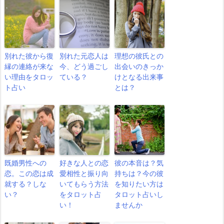
別れた彼から復
別れた元恋人は
理想の彼氏との
縁の連絡が来な
今、どう過ごし
出会いのきっか
い理由をタロッ
ている？
けとなる出来事
ト占い
とは？
既婚男性への
好きな人との恋
彼の本音は？気
恋。この恋は成
愛相性と振り向
持ちは？今の彼
就する？しな
いてもらう方法
を知りたい方は
い？
をタロット占
タロット占いし
い！
ませんか