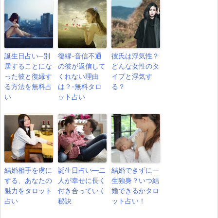
誕生日占い─別
復縁-音信不通
彼氏は浮気性？
居することにな
の彼が返信して
どんな女性のタ
った彼と復縁す
くれない理由
イプと浮気す
る方法を無料占
は？-無料タロ
る？
い
ット占い
結婚相手を虜に
誕生日占い―二
結婚できずに一
する、あなたの
人が幸せに長く
生独身？いつ結
魅力をタロット
付き合っていく
婚できるかタロ
占い
秘訣
ット占い！