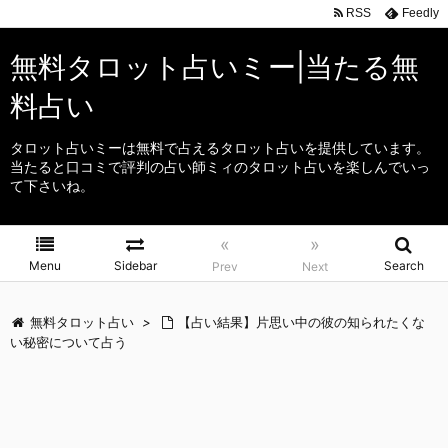
RSS
Feedly
無料タロット占いミー|当たる無
料占い
タロット占いミーは無料で占えるタロット占いを提供しています。
当たると口コミで評判の占い師ミィのタロット占いを楽しんでいっ
て下さいね。
«
»
Menu
Sidebar
Search
Prev
Next
無料タロット占い
>
【占い結果】片思い中の彼の知られたくな
い秘密について占う