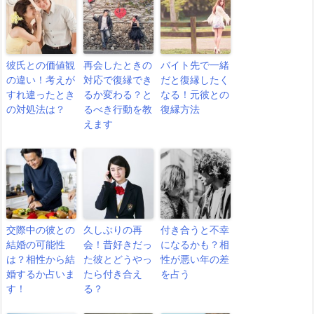
彼氏との価値観
再会したときの
バイト先で一緒
の違い！考えが
対応で復縁でき
だと復縁したく
すれ違ったとき
るか変わる？と
なる！元彼との
の対処法は？
るべき行動を教
復縁方法
えます
交際中の彼との
久しぶりの再
付き合うと不幸
結婚の可能性
会！昔好きだっ
になるかも？相
は？相性から結
た彼とどうやっ
性が悪い年の差
婚するか占いま
たら付き合え
を占う
す！
る？