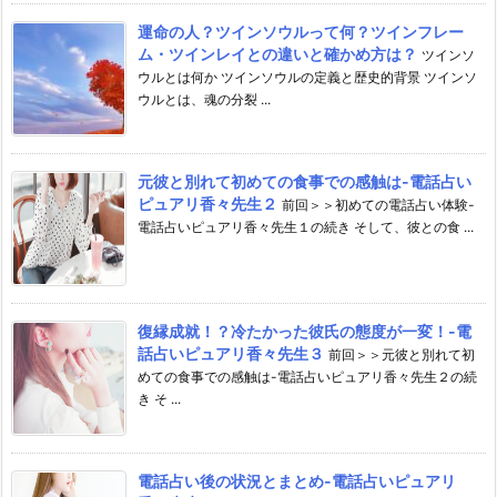
運命の人？ツインソウルって何？ツインフレー
ム・ツインレイとの違いと確かめ方は？
ツインソ
ウルとは何か ツインソウルの定義と歴史的背景 ツインソ
ウルとは、魂の分裂 ...
元彼と別れて初めての食事での感触は-電話占い
ピュアリ香々先生２
前回＞＞初めての電話占い体験-
電話占いピュアリ香々先生１の続き そして、彼との食 ...
復縁成就！？冷たかった彼氏の態度が一変！-電
話占いピュアリ香々先生３
前回＞＞元彼と別れて初
めての食事での感触は-電話占いピュアリ香々先生２の続
き そ ...
電話占い後の状況とまとめ-電話占いピュアリ