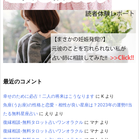
最近のコメント
幸せのために必占！二人の将来はこうなります
に
K
より
魚座(うお座)の性格と恋愛・相性が良い星座は？2023年の運勢!!当
たる無料星座占い
に
えり
より
復縁相談-無料タロット占いワンオラクル
に
マナ
より
復縁相談-無料タロット占いワンオラクル
に
マナ
より