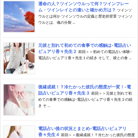
運命の人？ツインソウルって何？ツインフレー
ム・ツインレイとの違いと確かめ方は？
ツインソ
ウルとは何か ツインソウルの定義と歴史的背景 ツインソ
ウルとは、魂の分裂 ...
元彼と別れて初めての食事での感触は-電話占い
ピュアリ香々先生２
前回＞＞初めての電話占い体験-
電話占いピュアリ香々先生１の続き そして、彼との食 ...
復縁成就！？冷たかった彼氏の態度が一変！-電
話占いピュアリ香々先生３
前回＞＞元彼と別れて初
めての食事での感触は-電話占いピュアリ香々先生２の続
き そ ...
電話占い後の状況とまとめ-電話占いピュアリ
香々先生４
前回＞＞復縁成就！？冷たかった彼氏の態度