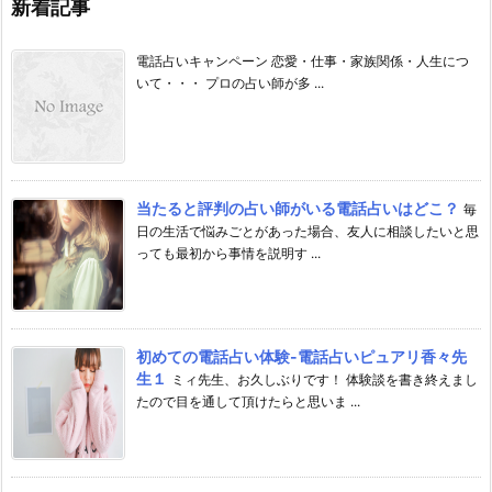
新着記事
電話占いキャンペーン 恋愛・仕事・家族関係・人生につ
いて・・・ プロの占い師が多 ...
当たると評判の占い師がいる電話占いはどこ？
毎
日の生活で悩みごとがあった場合、友人に相談したいと思
っても最初から事情を説明す ...
初めての電話占い体験-電話占いピュアリ香々先
生１
ミィ先生、お久しぶりです！ 体験談を書き終えまし
たので目を通して頂けたらと思いま ...