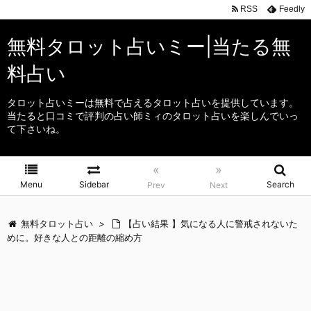
RSS
Feedly
無料タロット占いミー|当たる無
料占い
タロット占いミーは無料で占えるタロット占いを提供しています。
当たると口コミで評判の占い師ミィのタロット占いを楽しんでいっ
て下さいね。
«
»
Menu
Sidebar
Search
Prev
Next
無料タロット占い
>
【占い結果 】気になる人に警戒されないた
めに。好きな人との距離の縮め方