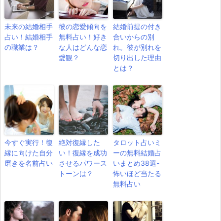
未来の結婚相手
彼の恋愛傾向を
結婚前提の付き
占い！結婚相手
無料占い！好き
合いからの別
の職業は？
な人はどんな恋
れ。彼が別れを
愛観？
切り出した理由
とは？
今すぐ実行！復
絶対復縁した
タロット占いミ
縁に向けた自分
い！復縁を成功
ーの無料結婚占
磨きを名前占い
させるパワース
いまとめ38選-
トーンは？
怖いほど当たる
無料占い