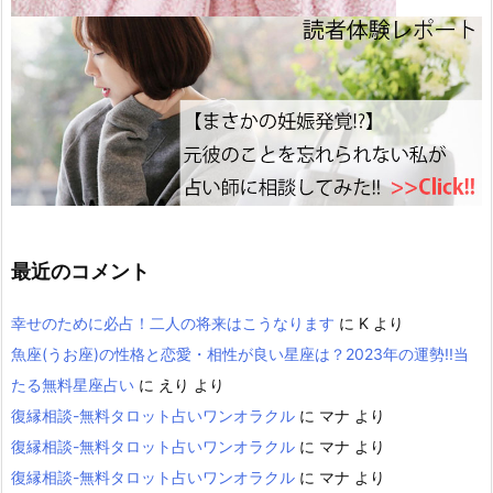
最近のコメント
幸せのために必占！二人の将来はこうなります
に
K
より
魚座(うお座)の性格と恋愛・相性が良い星座は？2023年の運勢!!当
たる無料星座占い
に
えり
より
復縁相談-無料タロット占いワンオラクル
に
マナ
より
復縁相談-無料タロット占いワンオラクル
に
マナ
より
復縁相談-無料タロット占いワンオラクル
に
マナ
より