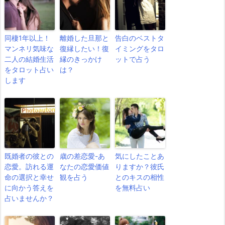
同棲1年以上！
離婚した旦那と
告白のベストタ
マンネリ気味な
復縁したい！復
イミングをタロ
二人の結婚生活
縁のきっかけ
ットで占う
をタロット占い
は？
します
既婚者の彼との
歳の差恋愛-あ
気にしたことあ
恋愛。訪れる運
なたの恋愛価値
りますか？彼氏
命の選択と幸せ
観を占う
とのキスの相性
に向かう答えを
を無料占い
占いませんか？