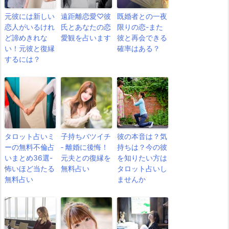
元彼には新しい
遠距離恋愛♡彼
既婚者との一夜
恋人がいるけれ
氏とあなたの恋
限りの恋-また
ど諦めきれな
愛観を占います
彼と再会できる
い！元彼と復縁
確率はある？
するには？
タロット占いミ
子持ちバツイチ
彼の本音は？気
ーの無料不倫占
‐ 離婚に後悔！
持ちは？今の彼
いまとめ36選-
元夫との復縁を
を知りたい方は
怖いほど当たる
無料占い
タロット占いし
無料占い
ませんか