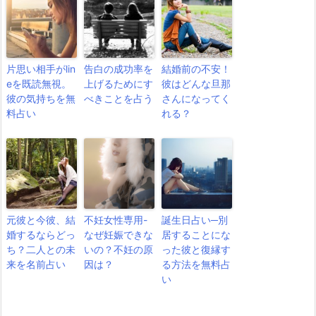
片思い相手がlin
告白の成功率を
結婚前の不安！
eを既読無視。
上げるためにす
彼はどんな旦那
彼の気持ちを無
べきことを占う
さんになってく
料占い
れる？
元彼と今彼、結
不妊女性専用-
誕生日占い─別
婚するならどっ
なぜ妊娠できな
居することにな
ち？二人との未
いの？不妊の原
った彼と復縁す
来を名前占い
因は？
る方法を無料占
い