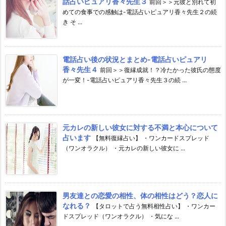
話占いピュアリ香々先生３
前回＞＞元彼と別れて初
めての食事での感触は-電話占いピュアリ香々先生２の続
き そ ...
電話占い後の状況とまとめ-電話占いピュアリ
香々先生４
前回＞＞復縁成就！？冷たかった彼氏の態度
が一変！-電話占いピュアリ香々先生３の続 ...
元カレの新しい彼女に対する不満と本心について
占います
【無料復縁占い】 ・ワンカードスプレッド
（ワンオラクル） ・元カレの新しい彼女に ...
男友達との恋愛の相性、体の相性はどう？恋人に
なれる？
【タロットで占う無料相性占い】 ・ワンカー
ドスプレッド（ワンオラクル） ・気にな ...