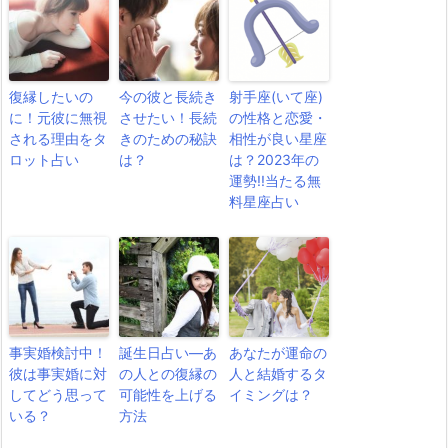
復縁したいの
今の彼と長続き
射手座(いて座)
に！元彼に無視
させたい！長続
の性格と恋愛・
される理由をタ
きのための秘訣
相性が良い星座
ロット占い
は？
は？2023年の
運勢!!当たる無
料星座占い
事実婚検討中！
誕生日占い―あ
あなたが運命の
彼は事実婚に対
の人との復縁の
人と結婚するタ
してどう思って
可能性を上げる
イミングは？
いる？
方法