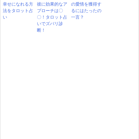
幸せになれる方
彼に効果的なア
の愛情を獲得す
法をタロット占
プローチは〇
るにはたったの
い
〇！タロット占
一言？
いでズバリ診
断！