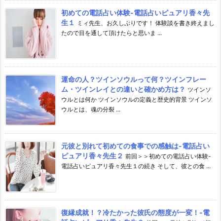
初めての電話占い体験-電話占いピュアリ香々先
生１
ミィ先生、お久しぶりです！ 体験談を書き終えまし
たので目を通して頂けたらと思いま ...
運命の人？ツインソウルって何？ツインフレー
ム・ツインレイとの違いと確かめ方は？
ツインソ
ウルとは何か ツインソウルの定義と歴史的背景 ツインソ
ウルとは、魂の分裂 ...
元彼と別れて初めての食事での感触は-電話占い
ピュアリ香々先生２
前回＞＞初めての電話占い体験-
電話占いピュアリ香々先生１の続き そして、彼との食 ...
復縁成就！？冷たかった彼氏の態度が一変！-電