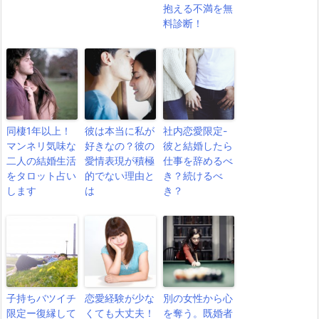
抱える不満を無
料診断！
同棲1年以上！
彼は本当に私が
社内恋愛限定-
マンネリ気味な
好きなの？彼の
彼と結婚したら
二人の結婚生活
愛情表現が積極
仕事を辞めるべ
をタロット占い
的でない理由と
き？続けるべ
します
は
き？
子持ちバツイチ
恋愛経験が少な
別の女性から心
限定ー復縁して
くても大丈夫！
を奪う。既婚者