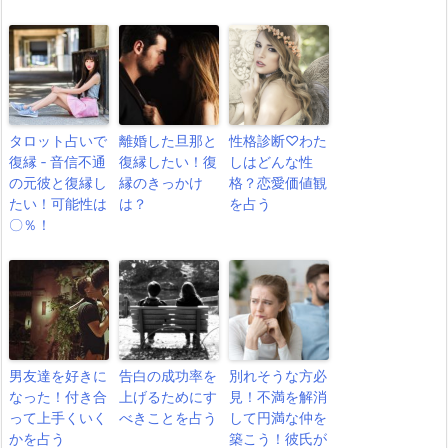
タロット占いで
離婚した旦那と
性格診断♡わた
復縁 ‐ 音信不通
復縁したい！復
しはどんな性
の元彼と復縁し
縁のきっかけ
格？恋愛価値観
たい！可能性は
は？
を占う
〇％！
男友達を好きに
告白の成功率を
別れそうな方必
なった！付き合
上げるためにす
見！不満を解消
って上手くいく
べきことを占う
して円満な仲を
かを占う
築こう！彼氏が