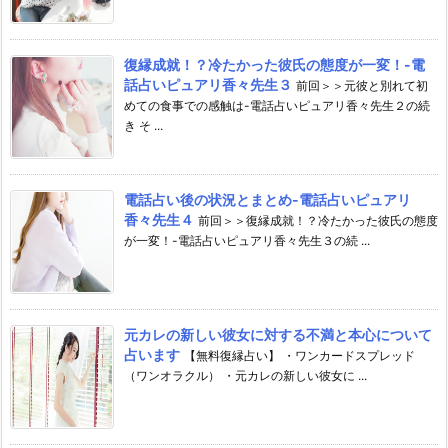
復縁成就！？冷たかった彼氏の態度が一変！-電
話占いピュアリ香々先生３
前回＞＞元彼と別れて初
めての食事での感触は-電話占いピュアリ香々先生２の続
き そ ...
電話占い後の状況とまとめ-電話占いピュアリ
香々先生４
前回＞＞復縁成就！？冷たかった彼氏の態度
が一変！-電話占いピュアリ香々先生３の続 ...
元カレの新しい彼女に対する不満と本心について
占います
【無料復縁占い】 ・ワンカードスプレッド
（ワンオラクル） ・元カレの新しい彼女に ...