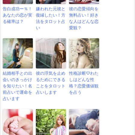
告白成功ー％！
嫌われた元彼と
彼の恋愛傾向を
あなたの恋が実
復縁したい！方
無料占い！好き
る確率は？
法をタロット占
な人はどんな恋
い
愛観？
結婚相手との出
彼の浮気を止め
性格診断♡わた
会いのきっかけ
るためにできる
しはどんな性
を知りたい！名
ことをタロット
格？恋愛価値観
前占いで運命を
占いします
を占う
占います