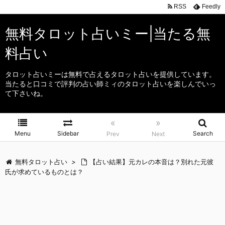
RSS
Feedly
無料タロット占いミー|当たる無
料占い
タロット占いミーは無料で占えるタロット占いを提供しています。
当たると口コミで評判の占い師ミィのタロット占いを楽しんでいっ
て下さいね。
«
»
Menu
Sidebar
Search
Prev
Next
無料タロット占い
>
【占い結果】元カレの本音は？別れた元彼
氏が求めているものとは？