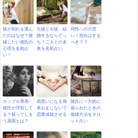
彼が別れを選ん
元彼と今彼、結
同性への片思
だのはなぜ？復
婚するならどっ
い！告白はする
縁したい彼氏の
ち？二人との未
べき？？
心理を名前占
来を名前占い
い！
カップル専用-
両思いになる簡
彼氏に一方的に
彼氏が浮気して
単おまじないで
振られたときの
る？疑ってしま
恋愛成就させる
復縁方法をタロ
う原因とは？
ット占い