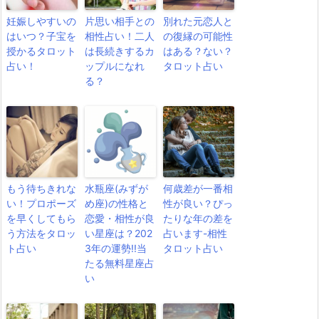
妊娠しやすいの
片思い相手との
別れた元恋人と
はいつ？子宝を
相性占い！二人
の復縁の可能性
授かるタロット
は長続きするカ
はある？ない？
占い！
ップルになれ
タロット占い
る？
もう待ちきれな
水瓶座(みずが
何歳差が一番相
い！プロポーズ
め座)の性格と
性が良い？ぴっ
を早くしてもら
恋愛・相性が良
たりな年の差を
う方法をタロッ
い星座は？202
占います-相性
ト占い
3年の運勢!!当
タロット占い
たる無料星座占
い