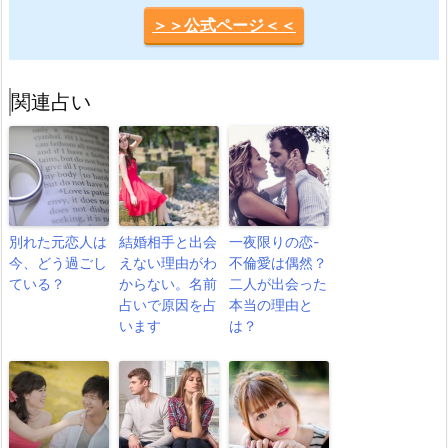
＞＞公式ページ＜＜
関連占い
別れた元恋人は
結婚相手と出会
一夜限りの恋-
今、どう過ごし
えない理由がわ
不倫愛は偶然？
ている？
からない。名前
二人が出会った
占いで原因を占
本当の理由と
います
は？