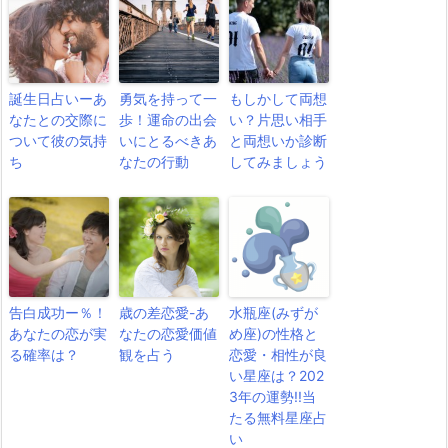
誕生日占いーあ
勇気を持って一
もしかして両想
なたとの交際に
歩！運命の出会
い？片思い相手
ついて彼の気持
いにとるべきあ
と両想いか診断
ち
なたの行動
してみましょう
告白成功ー％！
歳の差恋愛-あ
水瓶座(みずが
あなたの恋が実
なたの恋愛価値
め座)の性格と
る確率は？
観を占う
恋愛・相性が良
い星座は？202
3年の運勢!!当
たる無料星座占
い