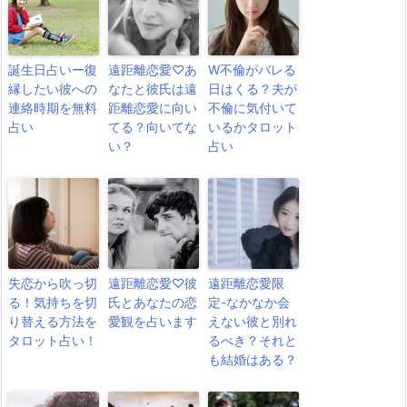
誕生日占いー復
遠距離恋愛♡あ
W不倫がバレる
縁したい彼への
なたと彼氏は遠
日はくる？夫が
連絡時期を無料
距離恋愛に向い
不倫に気付いて
占い
てる？向いてな
いるかタロット
い？
占い
失恋から吹っ切
遠距離恋愛♡彼
遠距離恋愛限
る！気持ちを切
氏とあなたの恋
定-なかなか会
り替える方法を
愛観を占います
えない彼と別れ
タロット占い！
るべき？それと
も結婚はある？