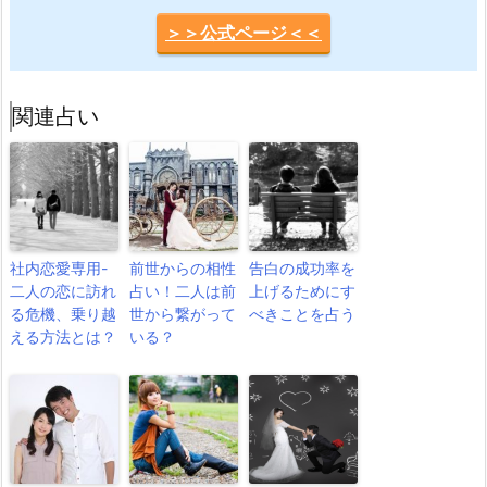
＞＞公式ページ＜＜
関連占い
社内恋愛専用-
前世からの相性
告白の成功率を
二人の恋に訪れ
占い！二人は前
上げるためにす
る危機、乗り越
世から繋がって
べきことを占う
える方法とは？
いる？