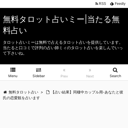
RSS
Feedly
無料タロット占いミー|当たる無
料占い
タロット占いミーは無料で占えるタロット占いを提供しています。
当たると口コミで評判の占い師ミィのタロット占いを楽しんでいっ
て下さいね。
«
»
Menu
Sidebar
Search
Prev
Next
無料タロット占い
>
【占い結果】同棲中カップル用-あなたと彼
氏の恋愛観を占います