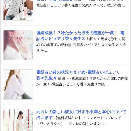
電話占いピュアリ香々先生１の続き そして、彼との食 ...
復縁成就！？冷たかった彼氏の態度が一変！-電
話占いピュアリ香々先生３
前回＞＞元彼と別れて初
めての食事での感触は-電話占いピュアリ香々先生２の続
き そ ...
電話占い後の状況とまとめ-電話占いピュアリ
香々先生４
前回＞＞復縁成就！？冷たかった彼氏の態度
が一変！-電話占いピュアリ香々先生３の続 ...
元カレの新しい彼女に対する不満と本心について
占います
【無料復縁占い】 ・ワンカードスプレッド
（ワンオラクル） ・元カレの新しい彼女に ...