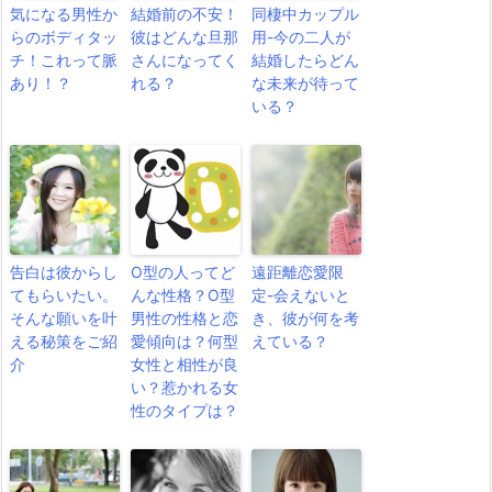
気になる男性か
結婚前の不安！
同棲中カップル
らのボディタッ
彼はどんな旦那
用-今の二人が
チ！これって脈
さんになってく
結婚したらどん
あり！？
れる？
な未来が待って
いる？
告白は彼からし
O型の人ってど
遠距離恋愛限
てもらいたい。
んな性格？O型
定-会えないと
そんな願いを叶
男性の性格と恋
き、彼が何を考
える秘策をご紹
愛傾向は？何型
えている？
介
女性と相性が良
い？惹かれる女
性のタイプは？