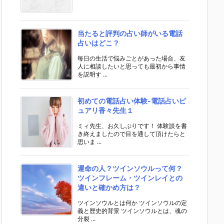
当たると評判の占い師がいる電話
占いはどこ？
毎日の生活で悩みごとがあった場合、友
人に相談したいと思っても最初から事情
を説明す ...
初めての電話占い体験-電話占いピ
ュアリ香々先生１
ミィ先生、お久しぶりです！ 体験談を書
き終えましたので目を通して頂けたらと
思いま ...
運命の人？ツインソウルって何？
ツインフレーム・ツインレイとの
違いと確かめ方は？
ツインソウルとは何か ツインソウルの定
義と歴史的背景 ツインソウルとは、魂の
分裂 ...