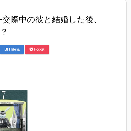
-交際中の彼と結婚した後、
？
B!
Hatena
Pocket