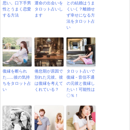
思い。口下手男
運命の出会いを
との結婚はうま
性とうまく恋愛
タロット占いし
くいく？離婚せ
する方法
ます
ず幸せになる方
法をタロット占
い
復縁を断られ
倦怠期が原因で
タロット占いで
た……彼の気持
別れた元彼。彼
復縁 ‐ 音信不通
ちをタロット占
は復縁を考えて
の元彼と復縁し
い
くれている？
たい！可能性は
〇％！