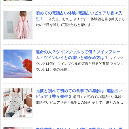
初めての電話占い体験-電話占いピュアリ香々先
生１
ミィ先生、お久しぶりです！ 体験談を書き終えまし
たので目を通して頂けたらと思いま ...
運命の人？ツインソウルって何？ツインフレー
ム・ツインレイとの違いと確かめ方は？
ツインソ
ウルとは何か ツインソウルの定義と歴史的背景 ツインソ
ウルとは、魂の分裂 ...
元彼と別れて初めての食事での感触は-電話占い
ピュアリ香々先生２
前回＞＞初めての電話占い体験-
電話占いピュアリ香々先生１の続き そして、彼との食 ...