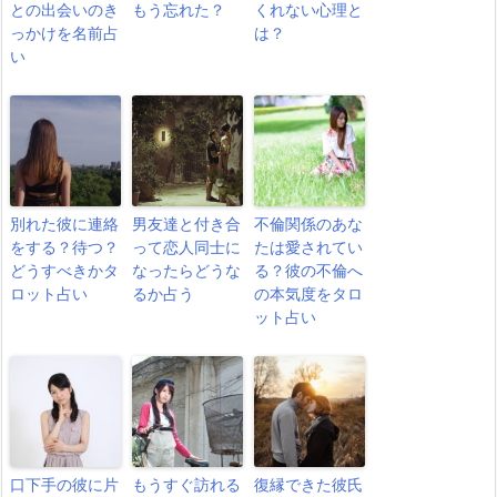
との出会いのき
もう忘れた？
くれない心理と
っかけを名前占
は？
い
別れた彼に連絡
男友達と付き合
不倫関係のあな
をする？待つ？
って恋人同士に
たは愛されてい
どうすべきかタ
なったらどうな
る？彼の不倫へ
ロット占い
るか占う
の本気度をタロ
ット占い
口下手の彼に片
もうすぐ訪れる
復縁できた彼氏