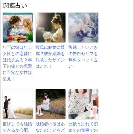
関連占い
年下の彼は年上
彼氏は結婚に賛
復縁したいとき
女性との恋愛に
成？彼が結婚を
の告白セリフを
は抵抗ある？年
決意したサイン
無料タロット占
下の彼との恋愛
はこれ！
い
に不安な女性は
必見！
復縁しても結婚
既婚者の彼はあ
元彼と別れて初
できるか心配。
なたのことをど
めての食事での