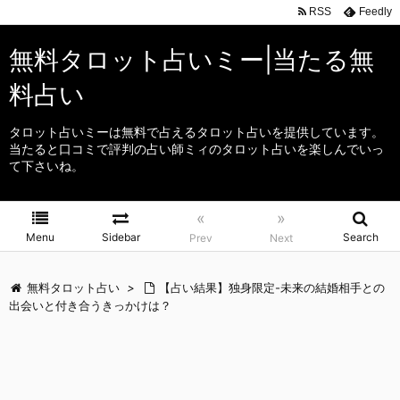
RSS
Feedly
無料タロット占いミー|当たる無
料占い
タロット占いミーは無料で占えるタロット占いを提供しています。
当たると口コミで評判の占い師ミィのタロット占いを楽しんでいっ
て下さいね。
«
»
Menu
Sidebar
Search
Prev
Next
無料タロット占い
>
【占い結果】独身限定-未来の結婚相手との
出会いと付き合うきっかけは？