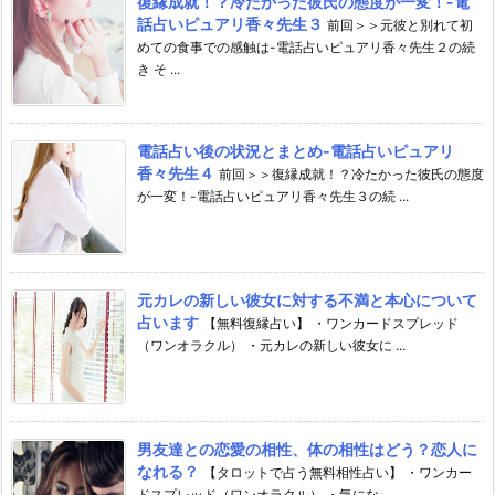
復縁成就！？冷たかった彼氏の態度が一変！-電
話占いピュアリ香々先生３
前回＞＞元彼と別れて初
めての食事での感触は-電話占いピュアリ香々先生２の続
き そ ...
電話占い後の状況とまとめ-電話占いピュアリ
香々先生４
前回＞＞復縁成就！？冷たかった彼氏の態度
が一変！-電話占いピュアリ香々先生３の続 ...
元カレの新しい彼女に対する不満と本心について
占います
【無料復縁占い】 ・ワンカードスプレッド
（ワンオラクル） ・元カレの新しい彼女に ...
男友達との恋愛の相性、体の相性はどう？恋人に
なれる？
【タロットで占う無料相性占い】 ・ワンカー
ドスプレッド（ワンオラクル） ・気にな ...