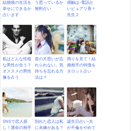
結婚後の生活を
う思っているか
感触は-電話占
幸せにできるか
無料占い
いピュアリ香々
占います
先生２
私はどんな性格
昔の片思いが忘
周りを見て！結
な男性が合う？
れられない。気
婚相手の特徴を
オススメの男性
持ちを忘れる方
タロット占い
像を占う
法は？
SNSで恋人探
別れた恋人は私
誕生日占い‐夫
し！運命の相手
に未練がある？
が不倫をやめて