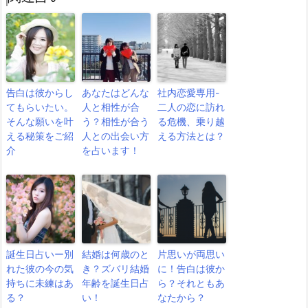
告白は彼からし
あなたはどんな
社内恋愛専用-
てもらいたい。
人と相性が合
二人の恋に訪れ
そんな願いを叶
う？相性が合う
る危機、乗り越
える秘策をご紹
人との出会い方
える方法とは？
介
を占います！
誕生日占いー別
結婚は何歳のと
片思いが両思い
れた彼の今の気
き？ズバリ結婚
に！告白は彼か
持ちに未練はあ
年齢を誕生日占
ら？それともあ
る？
い！
なたから？