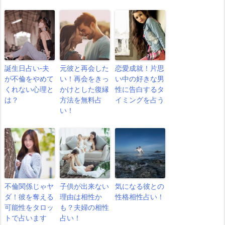
誕生日占い‐夫
元彼と再会した
恋愛成就！片思
が不倫をやめて
い！再会をきっ
い中の好きな男
くれない心理と
かけとした復縁
性に告白するタ
は？
方法を無料占
イミングを占う
い！
不倫関係じゃヤ
子供が出来ない
気になる彼との
ダ！彼を奪える
理由は相性か
性格相性占い！
可能性をタロッ
も？夫婦の相性
トで占います
占い！