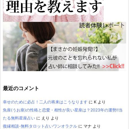
最近のコメント
幸せのために必占！二人の将来はこうなります
に
K
より
魚座(うお座)の性格と恋愛・相性が良い星座は？2023年の運勢!!当
たる無料星座占い
に
えり
より
復縁相談-無料タロット占いワンオラクル
に
マナ
より