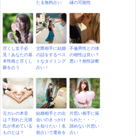
たる無料占い
縁の可能性
尽くし女子必
交際相手に結婚
不倫男性との体
見！あなたの基
の話をするベス
の相性は良い？
本性格と尽くし
トなタイミング
悪い？相性診断
癖を占う
占い！
元カレの本音
結婚相手との出
片思い相手に振
は？別れた元彼
会いのきっかけ
られた・・・。
氏が求めている
を知りたい！名
諦めない片思い
ものとは？
前占いで運命を
占い