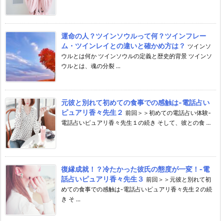
運命の人？ツインソウルって何？ツインフレー
ム・ツインレイとの違いと確かめ方は？
ツインソ
ウルとは何か ツインソウルの定義と歴史的背景 ツインソ
ウルとは、魂の分裂 ...
元彼と別れて初めての食事での感触は-電話占い
ピュアリ香々先生２
前回＞＞初めての電話占い体験-
電話占いピュアリ香々先生１の続き そして、彼との食 ...
復縁成就！？冷たかった彼氏の態度が一変！-電
話占いピュアリ香々先生３
前回＞＞元彼と別れて初
めての食事での感触は-電話占いピュアリ香々先生２の続
き そ ...