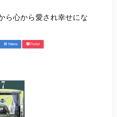
から心から愛され幸せにな
B!
Hatena
Pocket