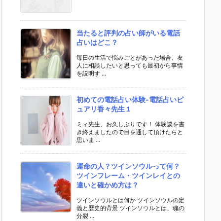
当たると評判の占い師がいる電話
占いはどこ？
毎日の生活で悩みごとがあった場合、友
人に相談したいと思っても最初から事情
を説明す ...
初めての電話占い体験-電話占いピ
ュアリ香々先生１
ミィ先生、お久しぶりです！ 体験談を書
き終えましたので目を通して頂けたらと
思いま ...
運命の人？ツインソウルって何？
ツインフレーム・ツインレイとの
違いと確かめ方は？
ツインソウルとは何か ツインソウルの定
義と歴史的背景 ツインソウルとは、魂の
分裂 ...