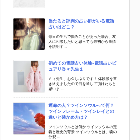
当たると評判の占い師がいる電話
占いはどこ？
毎日の生活で悩みごとがあった場合、友
人に相談したいと思っても最初から事情
を説明す ...
初めての電話占い体験-電話占いピ
ュアリ香々先生１
ミィ先生、お久しぶりです！ 体験談を書
き終えましたので目を通して頂けたらと
思いま ...
運命の人？ツインソウルって何？
ツインフレーム・ツインレイとの
違いと確かめ方は？
ツインソウルとは何か ツインソウルの定
義と歴史的背景 ツインソウルとは、魂の
分裂 ...