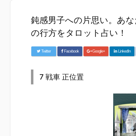
鈍感男子への片思い。あな
の行方をタロット占い！
Twitter
Facebook
Google+
LinkedIn
7 戦車 正位置