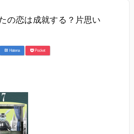
たの恋は成就する？片思い
B!
Hatena
Pocket