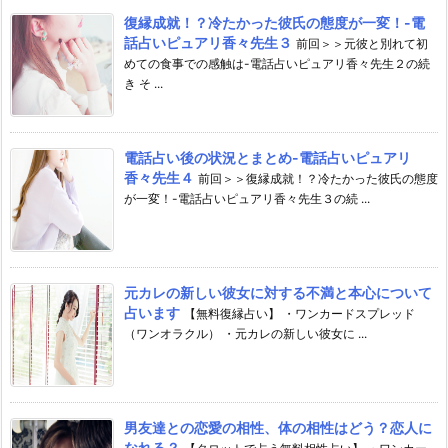
復縁成就！？冷たかった彼氏の態度が一変！-電
話占いピュアリ香々先生３
前回＞＞元彼と別れて初
めての食事での感触は-電話占いピュアリ香々先生２の続
き そ ...
電話占い後の状況とまとめ-電話占いピュアリ
香々先生４
前回＞＞復縁成就！？冷たかった彼氏の態度
が一変！-電話占いピュアリ香々先生３の続 ...
元カレの新しい彼女に対する不満と本心について
占います
【無料復縁占い】 ・ワンカードスプレッド
（ワンオラクル） ・元カレの新しい彼女に ...
男友達との恋愛の相性、体の相性はどう？恋人に
なれる？