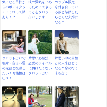
気になる男性か
彼の浮気を止め
カップル限定-
らのボディタッ
るためにできる
今付き合ってい
チ！これって脈
ことをタロット
る彼と結婚した
あり！？
占いします
らどんな夫婦に
なる？
タロット占いで
片思い必勝法！
片思い中の男性
復縁 ‐ 音信不通
恋愛のライバル
との未来はどう
の元彼と復縁し
に負けたくない
なる？恋の行く
たい！可能性は
タロット占い
末を占う
〇％！