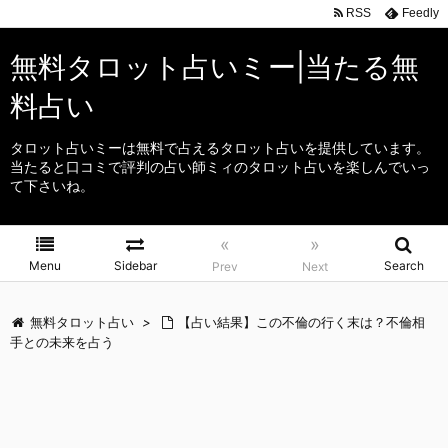
RSS
Feedly
無料タロット占いミー|当たる無
料占い
タロット占いミーは無料で占えるタロット占いを提供しています。
当たると口コミで評判の占い師ミィのタロット占いを楽しんでいっ
て下さいね。
«
»
Menu
Sidebar
Search
Prev
Next
無料タロット占い
>
【占い結果】この不倫の行く末は？不倫相
手との未来を占う