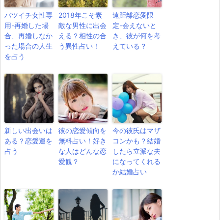
バツイチ女性専
2018年こそ素
遠距離恋愛限
用-再婚した場
敵な男性に出会
定-会えないと
合、再婚しなか
える？相性の合
き、彼が何を考
った場合の人生
う異性占い！
えている？
を占う
新しい出会いは
彼の恋愛傾向を
今の彼氏はマザ
ある？恋愛運を
無料占い！好き
コンかも？結婚
占う
な人はどんな恋
したら立派な夫
愛観？
になってくれる
か結婚占い