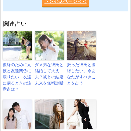
＞＞公式ページ＜＜
関連占い
復縁のために元
ダメ男な彼氏と
振った彼氏と復
彼と友達関係に
結婚して大丈
縁したい。今あ
戻りたい！友達
夫？彼との結婚
なたがすべきこ
に戻るときの注
未来を無料診断
とを占う
意点は？