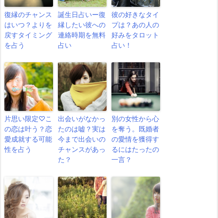
復縁のチャンス
誕生日占いー復
彼の好きなタイ
はいつ？よりを
縁したい彼への
プは？あの人の
戻すタイミング
連絡時期を無料
好みをタロット
を占う
占い
占い！
片思い限定♡こ
出会いがなかっ
別の女性から心
の恋は叶う？恋
たのは嘘？実は
を奪う。既婚者
愛成就する可能
今まで出会いの
の愛情を獲得す
性を占う
チャンスがあっ
るにはたったの
た？
一言？