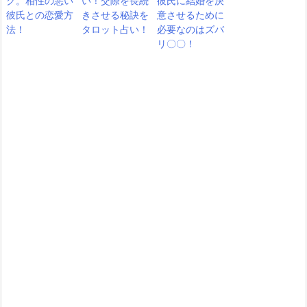
ク。相性の悪い
い！交際を長続
彼氏に結婚を決
彼氏との恋愛方
きさせる秘訣を
意させるために
法！
タロット占い！
必要なのはズバ
リ〇〇！