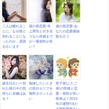
二人は離れるこ
歳の差恋愛-年
歳の差恋愛-あ
とに。なぜ彼と
上男性と付き合
なたの恋愛価値
別れることにな
うなら何歳まで
観を占う
ったのか、原因
が一番相性が良
を占います
い？
誕生日占いー別
復縁したいとき
双子座(ふたご
れた彼の今の気
の告白セリフを
座)の性格と恋
持ちに未練はあ
無料タロット占
愛・相性が良い
る？
い
星座は？2023
年の運勢!!当た
る無料星座占い