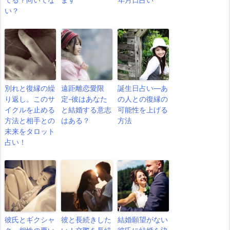
い？
別れと復縁の繰
遠距離恋愛限
誕生日占い―あ
り返し。このサ
定-彼はあなた
の人との復縁の
イクルを止める
と結婚する意志
可能性を上げる
方法と相手との
はある？
方法
未来をタロット
占い！
彼氏とギクシャ
彼と長続きした
結婚願望がない