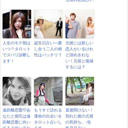
人生のモテ期は
誕生日占い―愛
元彼には新しい
いつ？タロット
し合う二人の相
恋人がいるけれ
でズバリ診断し
性はバッチリ？
ど諦めきれな
ます！
い！元彼と復縁
するには？
遠距離恋愛♡あ
もうすぐ訪れる
直接聞けない！
なたと彼氏は遠
運命の出会いを
別れた後の元彼
距離恋愛に向い
タロット占いし
の気持ち。-生
てる？向いてな
ます
年月日占い