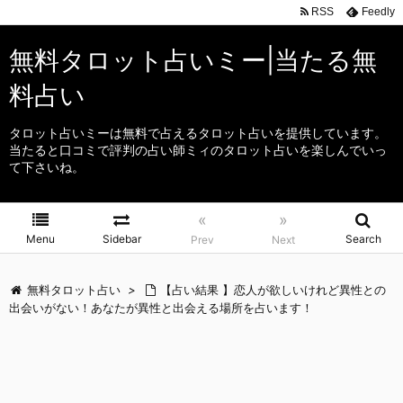
RSS
Feedly
無料タロット占いミー|当たる無
料占い
タロット占いミーは無料で占えるタロット占いを提供しています。
当たると口コミで評判の占い師ミィのタロット占いを楽しんでいっ
て下さいね。
«
»
Menu
Sidebar
Search
Prev
Next
無料タロット占い
>
【占い結果 】恋人が欲しいけれど異性との
出会いがない！あなたが異性と出会える場所を占います！