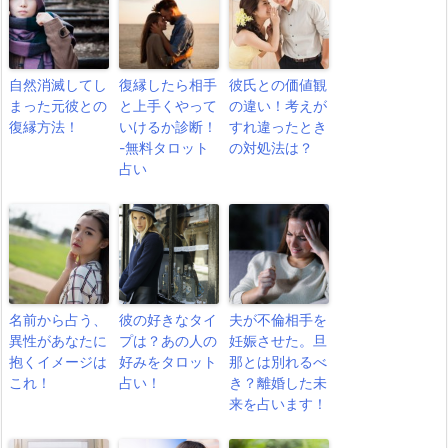
自然消滅してし
復縁したら相手
彼氏との価値観
まった元彼との
と上手くやって
の違い！考えが
復縁方法！
いけるか診断！
すれ違ったとき
-無料タロット
の対処法は？
占い
名前から占う、
彼の好きなタイ
夫が不倫相手を
異性があなたに
プは？あの人の
妊娠させた。旦
抱くイメージは
好みをタロット
那とは別れるべ
これ！
占い！
き？離婚した未
来を占います！