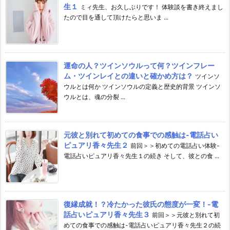
生１
ミィ先生、お久しぶりです！ 体験談を書き終えまし
たので目を通して頂けたらと思いま ...
運命の人？ツインソウルって何？ツインフレー
ム・ツインレイとの違いと確かめ方は？
ツインソ
ウルとは何か ツインソウルの定義と歴史的背景 ツインソ
ウルとは、魂の分裂 ...
元彼と別れて初めての食事での感触は-電話占い
ピュアリ香々先生２
前回＞＞初めての電話占い体験-
電話占いピュアリ香々先生１の続き そして、彼との食 ...
復縁成就！？冷たかった彼氏の態度が一変！-電
話占いピュアリ香々先生３
前回＞＞元彼と別れて初
めての食事での感触は-電話占いピュアリ香々先生２の続