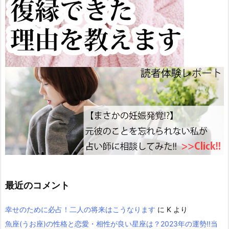
最近のコメント
幸せのために必占！二人の将来はこうなります
に
K
より
魚座(うお座)の性格と恋愛・相性が良い星座は？2023年の運勢!!当