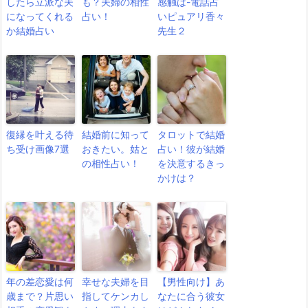
したら立派な夫
も？夫婦の相性
感触は-電話占
になってくれる
占い！
いピュアリ香々
か結婚占い
先生２
復縁を叶える待
結婚前に知って
タロットで結婚
ち受け画像7選
おきたい。姑と
占い！彼が結婚
の相性占い！
を決意するきっ
かけは？
年の差恋愛は何
幸せな夫婦を目
【男性向け】あ
歳まで？片思い
指してケンカし
なたに合う彼女