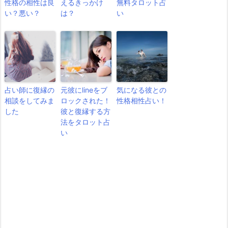
性格の相性は良
えるきっかけ
無料タロット占
い？悪い？
は？
い
占い師に復縁の
元彼にlineをブ
気になる彼との
相談をしてみま
ロックされた！
性格相性占い！
した
彼と復縁する方
法をタロット占
い