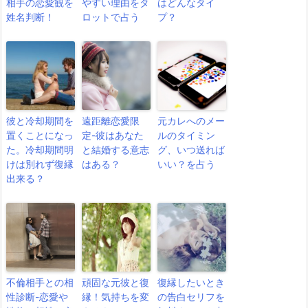
相手の恋愛観を
やすい理由をタ
はどんなタイ
姓名判断！
ロットで占う
プ？
彼と冷却期間を
遠距離恋愛限
元カレへのメー
置くことになっ
定-彼はあなた
ルのタイミン
た。冷却期間明
と結婚する意志
グ、いつ送れば
けは別れず復縁
はある？
いい？を占う
出来る？
不倫相手との相
頑固な元彼と復
復縁したいとき
性診断-恋愛や
縁！気持ちを変
の告白セリフを