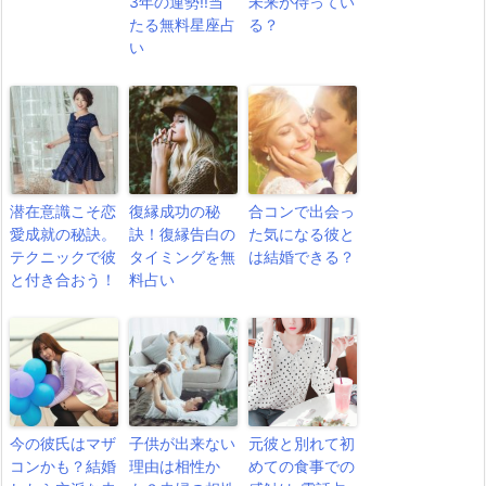
3年の運勢!!当
未来が待ってい
たる無料星座占
る？
い
潜在意識こそ恋
復縁成功の秘
合コンで出会っ
愛成就の秘訣。
訣！復縁告白の
た気になる彼と
テクニックで彼
タイミングを無
は結婚できる？
と付き合おう！
料占い
今の彼氏はマザ
子供が出来ない
元彼と別れて初
コンかも？結婚
理由は相性か
めての食事での