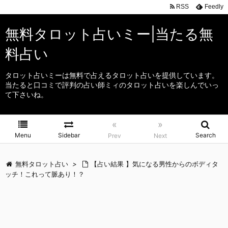
RSS
Feedly
無料タロット占いミー|当たる無
料占い
タロット占いミーは無料で占えるタロット占いを提供しています。
当たると口コミで評判の占い師ミィのタロット占いを楽しんでいっ
て下さいね。
«
»
Menu
Sidebar
Search
Prev
Next
無料タロット占い
>
【占い結果 】気になる男性からのボディタ
ッチ！これって脈あり！？