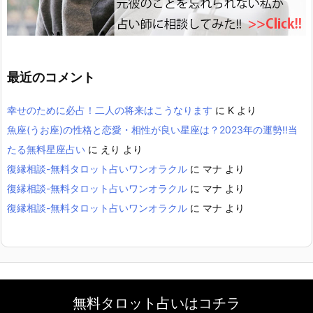
最近のコメント
幸せのために必占！二人の将来はこうなります
に
K
より
魚座(うお座)の性格と恋愛・相性が良い星座は？2023年の運勢!!当
たる無料星座占い
に
えり
より
復縁相談-無料タロット占いワンオラクル
に
マナ
より
復縁相談-無料タロット占いワンオラクル
に
マナ
より
復縁相談-無料タロット占いワンオラクル
に
マナ
より
WordPress Luxeritas Theme is provided by "
Thought is free
".
無料タロット占いはコチラ