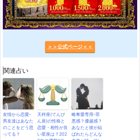
＞＞公式ページ＜＜
関連占い
友情から恋愛-
天秤座(てんび
略奪愛専用-罪
男友達はあなた
ん座)の性格と
悪感？優越感？
のことをどう思
恋愛・相性が良
あなたと彼が結
ってる？
い星座は？202
ばれたらどんな