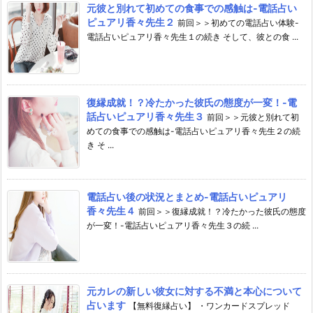
元彼と別れて初めての食事での感触は-電話占い
ピュアリ香々先生２
前回＞＞初めての電話占い体験-
電話占いピュアリ香々先生１の続き そして、彼との食 ...
復縁成就！？冷たかった彼氏の態度が一変！-電
話占いピュアリ香々先生３
前回＞＞元彼と別れて初
めての食事での感触は-電話占いピュアリ香々先生２の続
き そ ...
電話占い後の状況とまとめ-電話占いピュアリ
香々先生４
前回＞＞復縁成就！？冷たかった彼氏の態度
が一変！-電話占いピュアリ香々先生３の続 ...
元カレの新しい彼女に対する不満と本心について
占います
【無料復縁占い】 ・ワンカードスプレッド