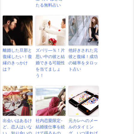
たる無料占い
離婚した旦那と
ズバリ―％！片
他好きされた元
復縁したい！復
思い中の彼と結
彼と復縁！成功
縁のきっかけ
婚できる可能性
の確率をタロッ
は？
を当てましょ
ト占い
う！
出会いはあるけ
社内恋愛限定-
元カレへのメー
ど、恋人はいな
結婚後仕事を続
ルのタイミン
い。知り合いの
けて得るもの、
グ、いつ送れば