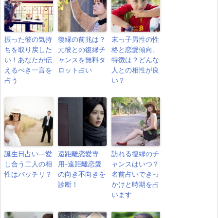
振った彼の気持
復縁の前兆は？
末っ子男性の性
ちを取り戻した
元彼との復縁チ
格と恋愛傾向、
い！あなたが伝
ャンスを無料タ
特徴は？どんな
えるべき一言を
ロット占い
人との相性が良
占う
い？
誕生日占い―愛
遠距離恋愛専
訪れる復縁のチ
し合う二人の相
用-遠距離恋愛
ャンスはいつ？
性はバッチリ？
の向き不向きを
名前占いできっ
診断！
かけと時期を占
います