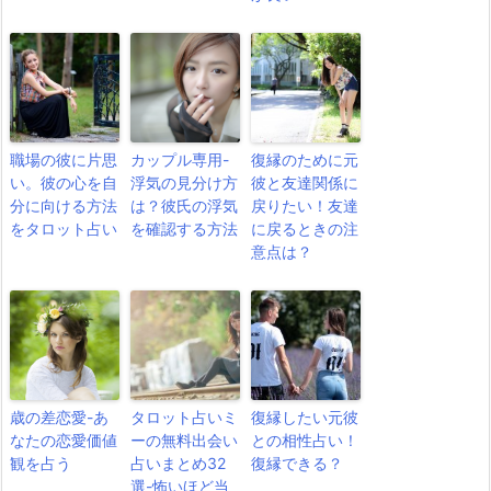
職場の彼に片思
カップル専用-
復縁のために元
い。彼の心を自
浮気の見分け方
彼と友達関係に
分に向ける方法
は？彼氏の浮気
戻りたい！友達
をタロット占い
を確認する方法
に戻るときの注
意点は？
歳の差恋愛-あ
タロット占いミ
復縁したい元彼
なたの恋愛価値
ーの無料出会い
との相性占い！
観を占う
占いまとめ32
復縁できる？
選-怖いほど当