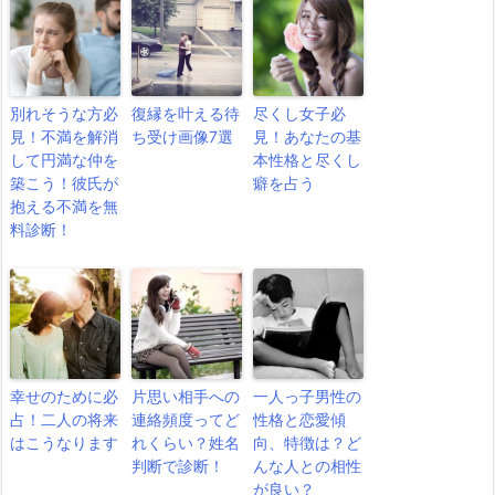
別れそうな方必
復縁を叶える待
尽くし女子必
見！不満を解消
ち受け画像7選
見！あなたの基
して円満な仲を
本性格と尽くし
築こう！彼氏が
癖を占う
抱える不満を無
料診断！
幸せのために必
片思い相手への
一人っ子男性の
占！二人の将来
連絡頻度ってど
性格と恋愛傾
はこうなります
れくらい？姓名
向、特徴は？ど
判断で診断！
んな人との相性
が良い？