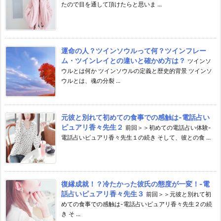
たので目を通して頂けたらと思いま ...
運命の人？ツインソウルって何？ツインフレー
ム・ツインレイとの違いと確かめ方は？
ツインソ
ウルとは何か ツインソウルの定義と歴史的背景 ツインソ
ウルとは、魂の分裂 ...
元彼と別れて初めての食事での感触は-電話占い
ピュアリ香々先生２
前回＞＞初めての電話占い体験-
電話占いピュアリ香々先生１の続き そして、彼との食 ...
復縁成就！？冷たかった彼氏の態度が一変！-電
話占いピュアリ香々先生３
前回＞＞元彼と別れて初
めての食事での感触は-電話占いピュアリ香々先生２の続
き そ ...