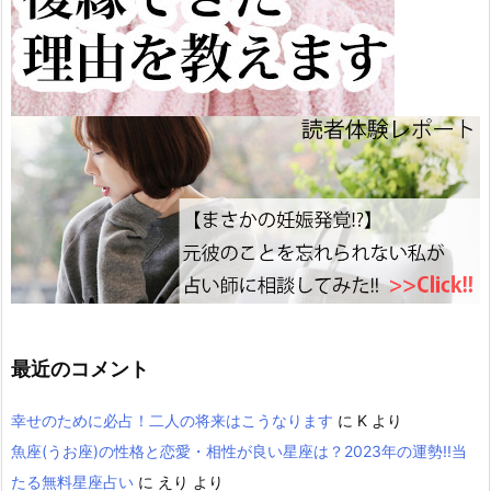
最近のコメント
幸せのために必占！二人の将来はこうなります
に
K
より
魚座(うお座)の性格と恋愛・相性が良い星座は？2023年の運勢!!当
たる無料星座占い
に
えり
より