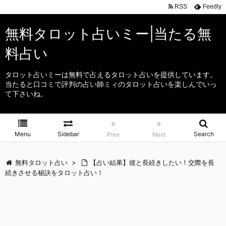
RSS
Feedly
無料タロット占いミー|当たる無
料占い
タロット占いミーは無料で占えるタロット占いを提供しています。
当たると口コミで評判の占い師ミィのタロット占いを楽しんでいっ
て下さいね。
«
»
Menu
Sidebar
Search
Prev
Next
無料タロット占い
>
【占い結果】彼と長続きしたい！交際を長
続きさせる秘訣をタロット占い！