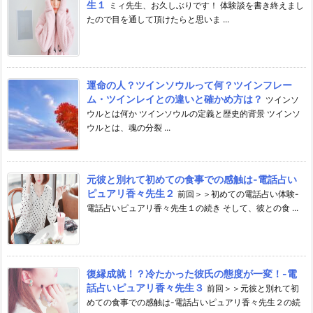
生１
ミィ先生、お久しぶりです！ 体験談を書き終えまし
たので目を通して頂けたらと思いま ...
運命の人？ツインソウルって何？ツインフレー
ム・ツインレイとの違いと確かめ方は？
ツインソ
ウルとは何か ツインソウルの定義と歴史的背景 ツインソ
ウルとは、魂の分裂 ...
元彼と別れて初めての食事での感触は-電話占い
ピュアリ香々先生２
前回＞＞初めての電話占い体験-
電話占いピュアリ香々先生１の続き そして、彼との食 ...
復縁成就！？冷たかった彼氏の態度が一変！-電
話占いピュアリ香々先生３
前回＞＞元彼と別れて初
めての食事での感触は-電話占いピュアリ香々先生２の続