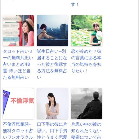
す！
タロット占いミ
誕生日占い─別
恋が冷めた？彼
ーの無料片思い
居することにな
の言葉にある本
占いまとめ48
った彼と復縁す
当の気持ちを知
選-怖いほど当
る方法を無料占
りたい！
たる無料占い
い
不倫浮気相談-
口下手の彼に片
片思い中の彼の
無料タロット占
思い。口下手男
知られたくない
いワンオラクル
性とうまく恋愛
秘密について占