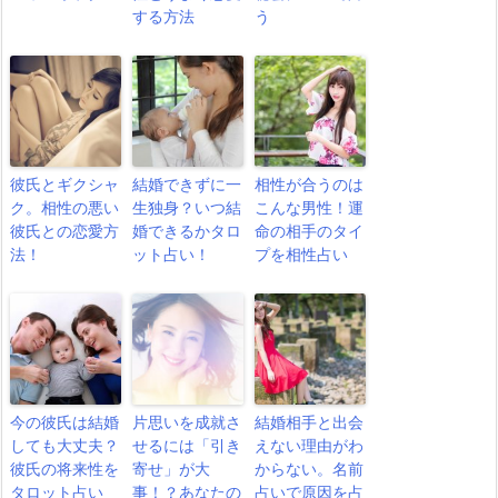
する方法
う
彼氏とギクシャ
結婚できずに一
相性が合うのは
ク。相性の悪い
生独身？いつ結
こんな男性！運
彼氏との恋愛方
婚できるかタロ
命の相手のタイ
法！
ット占い！
プを相性占い
今の彼氏は結婚
片思いを成就さ
結婚相手と出会
しても大丈夫？
せるには「引き
えない理由がわ
彼氏の将来性を
寄せ」が大
からない。名前
タロット占い
事！？あなたの
占いで原因を占