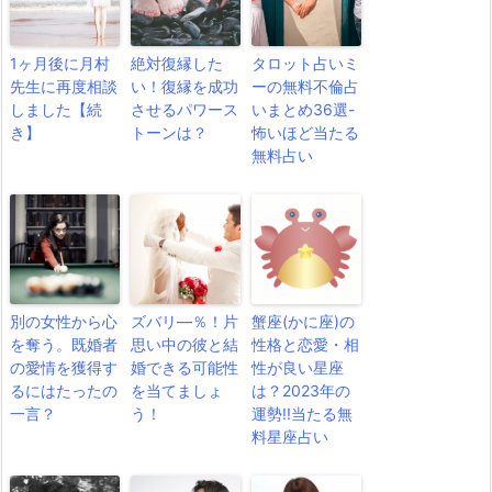
1ヶ月後に月村
絶対復縁した
タロット占いミ
先生に再度相談
い！復縁を成功
ーの無料不倫占
しました【続
させるパワース
いまとめ36選-
き】
トーンは？
怖いほど当たる
無料占い
別の女性から心
ズバリ―％！片
蟹座(かに座)の
を奪う。既婚者
思い中の彼と結
性格と恋愛・相
の愛情を獲得す
婚できる可能性
性が良い星座
るにはたったの
を当てましょ
は？2023年の
一言？
う！
運勢!!当たる無
料星座占い