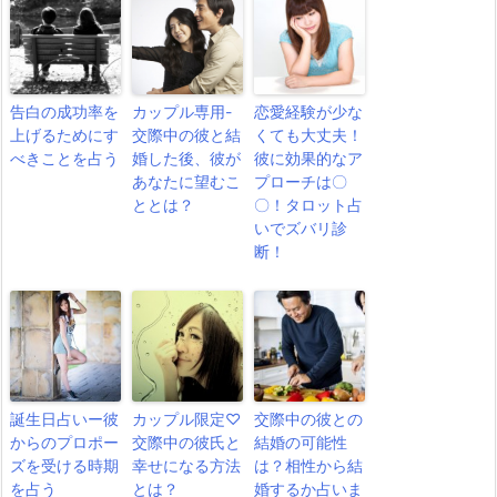
告白の成功率を
カップル専用-
恋愛経験が少な
上げるためにす
交際中の彼と結
くても大丈夫！
べきことを占う
婚した後、彼が
彼に効果的なア
あなたに望むこ
プローチは〇
ととは？
〇！タロット占
いでズバリ診
断！
誕生日占いー彼
カップル限定♡
交際中の彼との
からのプロポー
交際中の彼氏と
結婚の可能性
ズを受ける時期
幸せになる方法
は？相性から結
を占う
とは？
婚するか占いま