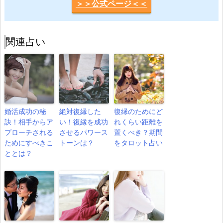
＞＞公式ページ＜＜
関連占い
婚活成功の秘
絶対復縁した
復縁のためにど
訣！相手からア
い！復縁を成功
れくらい距離を
プローチされる
させるパワース
置くべき？期間
ためにすべきこ
トーンは？
をタロット占い
ととは？