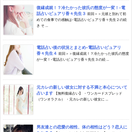
復縁成就！？冷たかった彼氏の態度が一変！-電
話占いピュアリ香々先生３
前回＞＞元彼と別れて初
めての食事での感触は-電話占いピュアリ香々先生２の続
き そ ...
電話占い後の状況とまとめ-電話占いピュアリ
香々先生４
前回＞＞復縁成就！？冷たかった彼氏の態度
が一変！-電話占いピュアリ香々先生３の続 ...
元カレの新しい彼女に対する不満と本心について
占います
【無料復縁占い】 ・ワンカードスプレッド
（ワンオラクル） ・元カレの新しい彼女に ...
男友達との恋愛の相性、体の相性はどう？恋人に