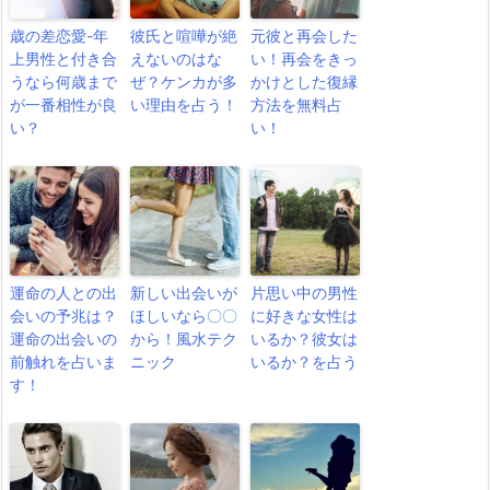
歳の差恋愛-年
彼氏と喧嘩が絶
元彼と再会した
上男性と付き合
えないのはな
い！再会をきっ
うなら何歳まで
ぜ？ケンカが多
かけとした復縁
が一番相性が良
い理由を占う！
方法を無料占
い？
い！
運命の人との出
新しい出会いが
片思い中の男性
会いの予兆は？
ほしいなら〇〇
に好きな女性は
運命の出会いの
から！風水テク
いるか？彼女は
前触れを占いま
ニック
いるか？を占う
す！