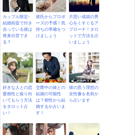
カップル限定-
彼氏からプロポ
片思い成就の男
結婚前提で付き
ーズの予感！気
心をくすぐるア
合っている彼は
持ちの準備をつ
プローチ！タロ
将来出世でき
けましょう
ットで方法を占
る？
いましょう
好きな人との恋
交際中の彼との
彼の思う理想の
愛相性と振り向
結婚の可能性
女性像を名前か
いてもらう方法
は？相性から結
ら占います
をタロット占
婚するか占いま
い！
す！