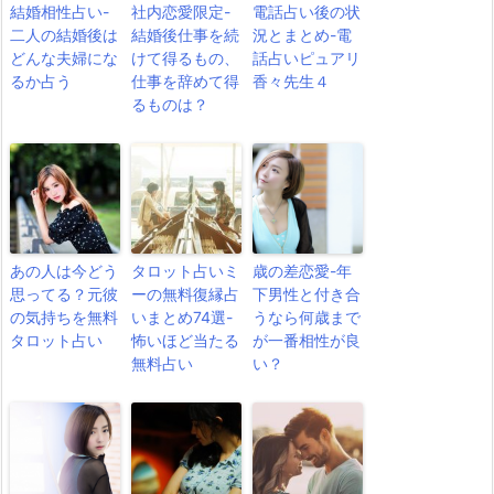
結婚相性占い-
社内恋愛限定-
電話占い後の状
二人の結婚後は
結婚後仕事を続
況とまとめ-電
どんな夫婦にな
けて得るもの、
話占いピュアリ
るか占う
仕事を辞めて得
香々先生４
るものは？
あの人は今どう
タロット占いミ
歳の差恋愛-年
思ってる？元彼
ーの無料復縁占
下男性と付き合
の気持ちを無料
いまとめ74選-
うなら何歳まで
タロット占い
怖いほど当たる
が一番相性が良
無料占い
い？