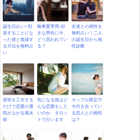
誕生日占い─別
略奪愛専用-好
友達との相性を
居することにな
きな男性に今、
無料占い！二人
った彼と復縁す
どう思われてい
の誕生日から相
る方法を無料占
る？
性診断
い
寝室を工夫する
気になる彼はど
カップル限定♡
だけで恋愛の運
んな恋愛をした
今付き合ってい
気が上がる風水
いのか、タロッ
る恋人との相性
術
トで占います
は？