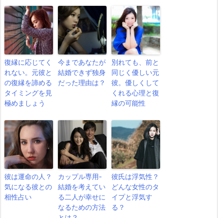
復縁に応じてく
今まであなたが
別れても、前と
れない。元彼と
結婚できず独身
同じく優しい元
の復縁を諦める
だった理由は？
彼。優しくして
タイミングを見
くれる心理と復
極めましょう
縁の可能性
彼は運命の人？
カップル専用-
彼氏は浮気性？
気になる彼との
結婚を考えてい
どんな女性のタ
相性占い
る二人が幸せに
イプと浮気す
なるための方法
る？
とは？