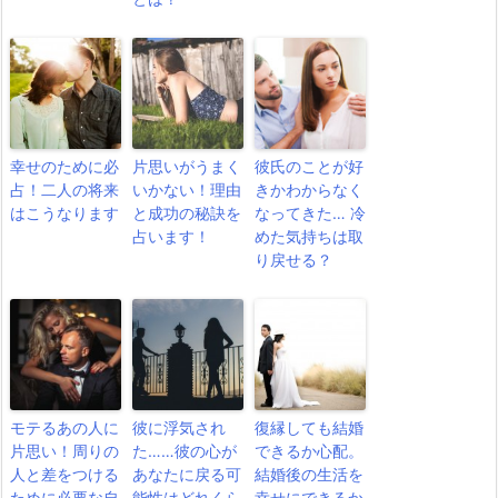
幸せのために必
片思いがうまく
彼氏のことが好
占！二人の将来
いかない！理由
きかわからなく
はこうなります
と成功の秘訣を
なってきた… 冷
占います！
めた気持ちは取
り戻せる？
モテるあの人に
彼に浮気され
復縁しても結婚
片思い！周りの
た……彼の心が
できるか心配。
人と差をつける
あなたに戻る可
結婚後の生活を
ために必要な自
能性はどれくら
幸せにできるか