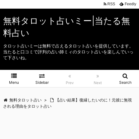
RSS
Feedly
無料タロット占いミー|当たる無
料占い
タロット占いミーは無料で占えるタロット占いを提供しています。
当たると口コミで評判の占い師ミィのタロット占いを楽しんでいっ
て下さいね。
«
»
Menu
Sidebar
Search
Prev
Next
無料タロット占い
>
【占い結果】復縁したいのに！元彼に無視
される理由をタロット占い