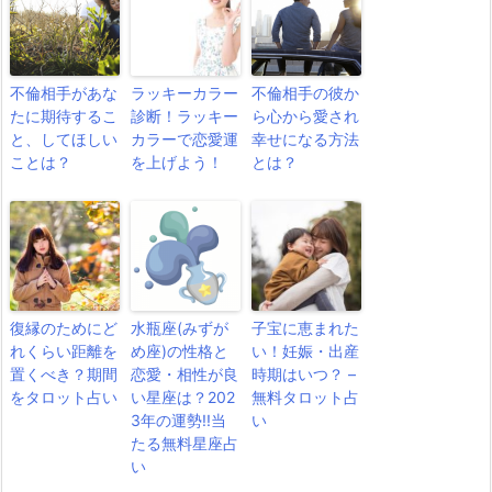
不倫相手があな
ラッキーカラー
不倫相手の彼か
たに期待するこ
診断！ラッキー
ら心から愛され
と、してほしい
カラーで恋愛運
幸せになる方法
ことは？
を上げよう！
とは？
復縁のためにど
水瓶座(みずが
子宝に恵まれた
れくらい距離を
め座)の性格と
い！妊娠・出産
置くべき？期間
恋愛・相性が良
時期はいつ？ –
をタロット占い
い星座は？202
無料タロット占
3年の運勢!!当
い
たる無料星座占
い