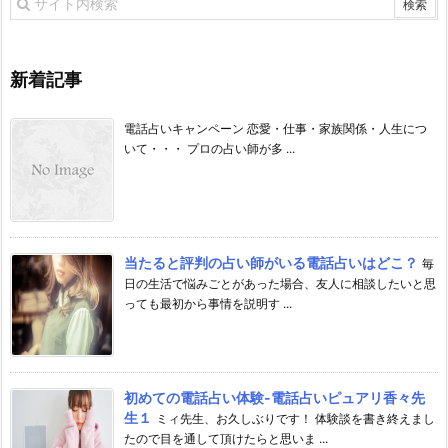
新着記事
電話占いキャンペーン 恋愛・仕事・家族関係・人生につ
いて・・・ プロの占い師が多 ...
当たると評判の占い師がいる電話占いはどこ？
毎
日の生活で悩みごとがあった場合、友人に相談したいと思
っても最初から事情を説明す ...
初めての電話占い体験-電話占いピュアリ香々先
生１
ミィ先生、お久しぶりです！ 体験談を書き終えまし
たので目を通して頂けたらと思いま ...