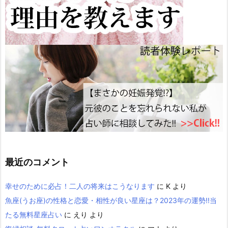
最近のコメント
幸せのために必占！二人の将来はこうなります
に
K
より
魚座(うお座)の性格と恋愛・相性が良い星座は？2023年の運勢!!当
たる無料星座占い
に
えり
より