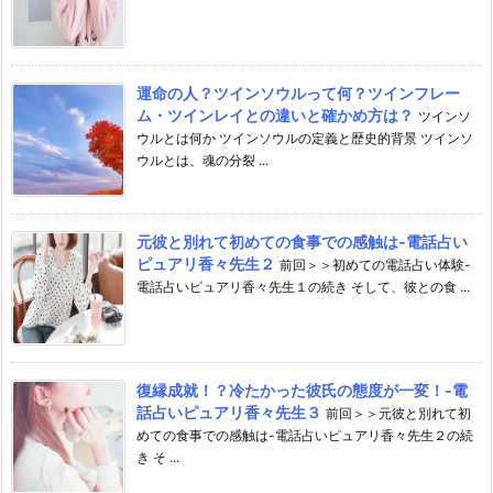
運命の人？ツインソウルって何？ツインフレー
ム・ツインレイとの違いと確かめ方は？
ツインソ
ウルとは何か ツインソウルの定義と歴史的背景 ツインソ
ウルとは、魂の分裂 ...
元彼と別れて初めての食事での感触は-電話占い
ピュアリ香々先生２
前回＞＞初めての電話占い体験-
電話占いピュアリ香々先生１の続き そして、彼との食 ...
復縁成就！？冷たかった彼氏の態度が一変！-電
話占いピュアリ香々先生３
前回＞＞元彼と別れて初
めての食事での感触は-電話占いピュアリ香々先生２の続
き そ ...