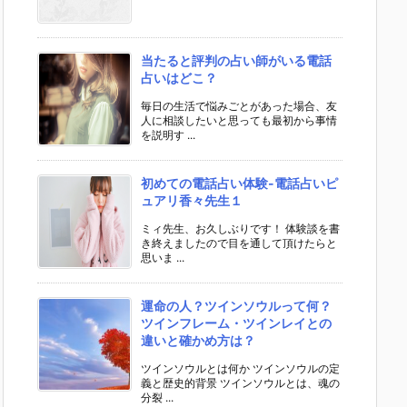
当たると評判の占い師がいる電話
占いはどこ？
毎日の生活で悩みごとがあった場合、友
人に相談したいと思っても最初から事情
を説明す ...
初めての電話占い体験-電話占いピ
ュアリ香々先生１
ミィ先生、お久しぶりです！ 体験談を書
き終えましたので目を通して頂けたらと
思いま ...
運命の人？ツインソウルって何？
ツインフレーム・ツインレイとの
違いと確かめ方は？
ツインソウルとは何か ツインソウルの定
義と歴史的背景 ツインソウルとは、魂の
分裂 ...