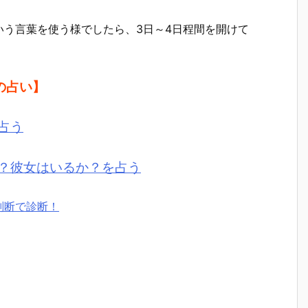
いう言葉を使う様でしたら、3日～4日程間を開けて
の占い】
占う
？彼女はいるか？を占う
判断で診断！