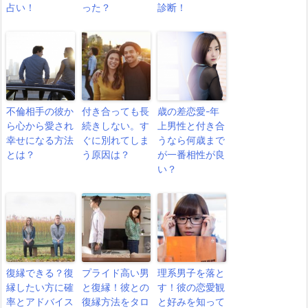
占い！
った？
診断！
不倫相手の彼か
付き合っても長
歳の差恋愛-年
ら心から愛され
続きしない。す
上男性と付き合
幸せになる方法
ぐに別れてしま
うなら何歳まで
とは？
う原因は？
が一番相性が良
い？
復縁できる？復
プライド高い男
理系男子を落と
縁したい方に確
と復縁！彼との
す！彼の恋愛観
率とアドバイス
復縁方法をタロ
と好みを知って