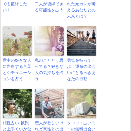
でも復縁した
二人が復縁でき
れた元カレが考
い！
る可能性を占う
えるあなたとの
未来とは？
意中の好きな人
私のことどう思
勇気を持って一
に告白する言葉
ってる？好きな
歩！運命の出会
とシチュエーシ
人の気持ちを占
いにとるべきあ
ョンを占う
う
なたの行動
相性占い-彼氏
恋人が欲しいけ
タロット占いミ
と上手くいかな
れど異性との出
ーの無料出会い