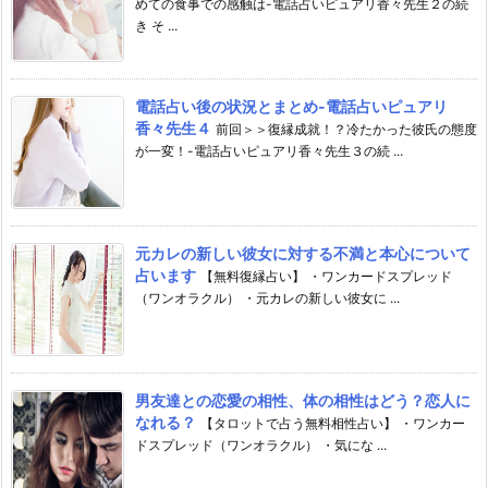
めての食事での感触は-電話占いピュアリ香々先生２の続
き そ ...
電話占い後の状況とまとめ-電話占いピュアリ
香々先生４
前回＞＞復縁成就！？冷たかった彼氏の態度
が一変！-電話占いピュアリ香々先生３の続 ...
元カレの新しい彼女に対する不満と本心について
占います
【無料復縁占い】 ・ワンカードスプレッド
（ワンオラクル） ・元カレの新しい彼女に ...
男友達との恋愛の相性、体の相性はどう？恋人に
なれる？
【タロットで占う無料相性占い】 ・ワンカー
ドスプレッド（ワンオラクル） ・気にな ...