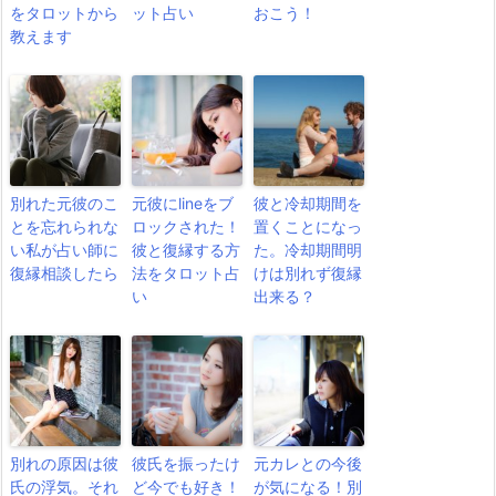
をタロットから
ット占い
おこう！
教えます
別れた元彼のこ
元彼にlineをブ
彼と冷却期間を
とを忘れられな
ロックされた！
置くことになっ
い私が占い師に
彼と復縁する方
た。冷却期間明
復縁相談したら
法をタロット占
けは別れず復縁
い
出来る？
別れの原因は彼
彼氏を振ったけ
元カレとの今後
氏の浮気。それ
ど今でも好き！
が気になる！別