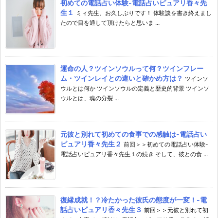
初めての電話占い体験-電話占いピュアリ香々先
生１
ミィ先生、お久しぶりです！ 体験談を書き終えまし
たので目を通して頂けたらと思いま ...
運命の人？ツインソウルって何？ツインフレー
ム・ツインレイとの違いと確かめ方は？
ツインソ
ウルとは何か ツインソウルの定義と歴史的背景 ツインソ
ウルとは、魂の分裂 ...
元彼と別れて初めての食事での感触は-電話占い
ピュアリ香々先生２
前回＞＞初めての電話占い体験-
電話占いピュアリ香々先生１の続き そして、彼との食 ...
復縁成就！？冷たかった彼氏の態度が一変！-電
話占いピュアリ香々先生３
前回＞＞元彼と別れて初