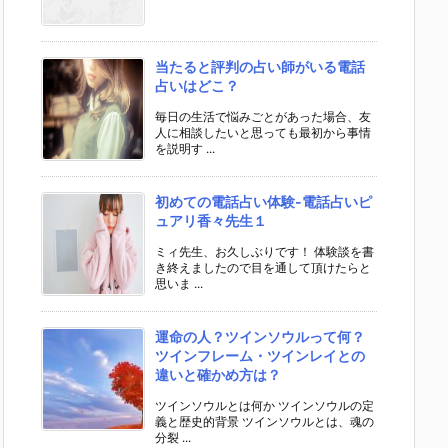
当たると評判の占い師がいる電話
占いはどこ？
毎日の生活で悩みごとがあった場合、友
人に相談したいと思っても最初から事情
を説明す ...
初めての電話占い体験-電話占いピ
ュアリ香々先生１
ミィ先生、お久しぶりです！ 体験談を書
き終えましたので目を通して頂けたらと
思いま ...
運命の人？ツインソウルって何？
ツインフレーム・ツインレイとの
違いと確かめ方は？
ツインソウルとは何か ツインソウルの定
義と歴史的背景 ツインソウルとは、魂の
分裂 ...