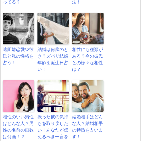
ってる？
法！
遠距離恋愛♡彼
結婚は何歳のと
相性にも種類が
氏と私の性格を
き？ズバリ結婚
ある？今の彼氏
占う！
年齢を誕生日占
との様々な相性
い！
は？
相性のいい男性
振った彼の気持
結婚相手はどん
はどんな人？男
ちを取り戻した
な人？結婚相手
性の名前の画数
い！あなたが伝
の特徴を占いま
は何画！？
えるべき一言を
す！