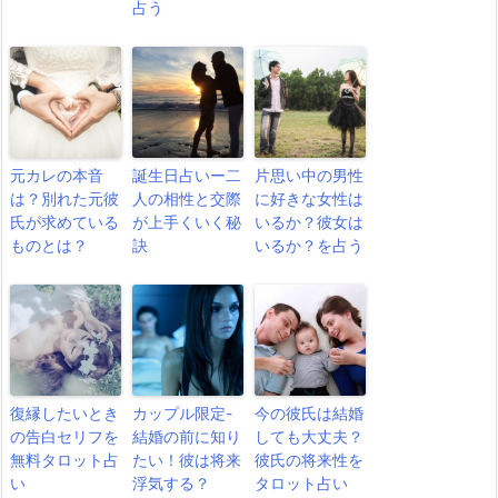
占う
元カレの本音
誕生日占いー二
片思い中の男性
は？別れた元彼
人の相性と交際
に好きな女性は
氏が求めている
が上手くいく秘
いるか？彼女は
ものとは？
訣
いるか？を占う
復縁したいとき
カップル限定-
今の彼氏は結婚
の告白セリフを
結婚の前に知り
しても大丈夫？
無料タロット占
たい！彼は将来
彼氏の将来性を
い
浮気する？
タロット占い