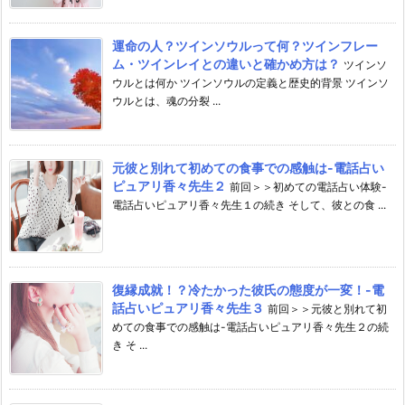
運命の人？ツインソウルって何？ツインフレー
ム・ツインレイとの違いと確かめ方は？
ツインソ
ウルとは何か ツインソウルの定義と歴史的背景 ツインソ
ウルとは、魂の分裂 ...
元彼と別れて初めての食事での感触は-電話占い
ピュアリ香々先生２
前回＞＞初めての電話占い体験-
電話占いピュアリ香々先生１の続き そして、彼との食 ...
復縁成就！？冷たかった彼氏の態度が一変！-電
話占いピュアリ香々先生３
前回＞＞元彼と別れて初
めての食事での感触は-電話占いピュアリ香々先生２の続
き そ ...