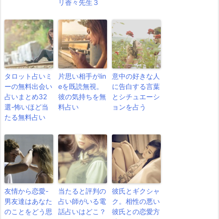
リ香々先生３
タロット占いミ
片思い相手がlin
意中の好きな人
ーの無料出会い
eを既読無視。
に告白する言葉
占いまとめ32
彼の気持ちを無
とシチュエーシ
選-怖いほど当
料占い
ョンを占う
たる無料占い
友情から恋愛-
当たると評判の
彼氏とギクシャ
男友達はあなた
占い師がいる電
ク。相性の悪い
のことをどう思
話占いはどこ？
彼氏との恋愛方