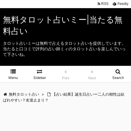
RSS
Feedly
無料タロット占いミー|当たる無
料占い
タロット占いミーは無料で占えるタロット占いを提供しています。
当たると口コミで評判の占い師ミィのタロット占いを楽しんでいっ
て下さいね。
«
»
Menu
Sidebar
Search
Prev
Next
無料タロット占い
>
【占い結果】誕生日占いー二人の相性は結
ばれやすい？友達止まり？