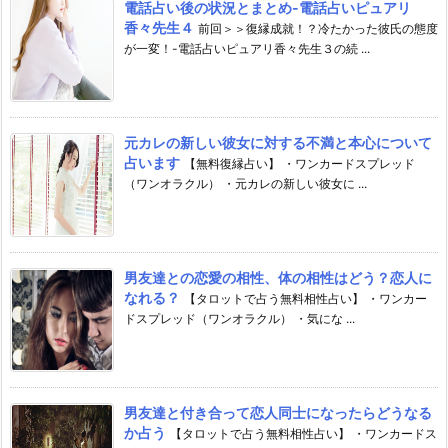
電話占い後の状況とまとめ-電話占いピュアリ
香々先生４
前回＞＞復縁成就！？冷たかった彼氏の態度
が一変！-電話占いピュアリ香々先生３の続 ...
元カレの新しい彼女に対する不満と本心について
占います
【無料復縁占い】 ・ワンカードスプレッド
（ワンオラクル） ・元カレの新しい彼女に ...
男友達との恋愛の相性、体の相性はどう？恋人に
なれる？
【タロットで占う無料相性占い】 ・ワンカー
ドスプレッド（ワンオラクル） ・気にな ...
男友達と付き合って恋人同士になったらどうなる
か占う
【タロットで占う無料相性占い】 ・ワンカードス