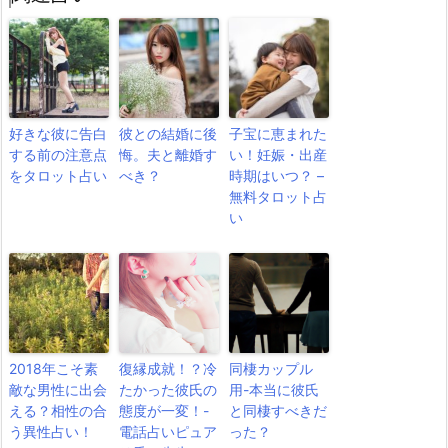
好きな彼に告白
彼との結婚に後
子宝に恵まれた
する前の注意点
悔。夫と離婚す
い！妊娠・出産
をタロット占い
べき？
時期はいつ？ –
無料タロット占
い
2018年こそ素
復縁成就！？冷
同棲カップル
敵な男性に出会
たかった彼氏の
用-本当に彼氏
える？相性の合
態度が一変！-
と同棲すべきだ
う異性占い！
電話占いピュア
った？