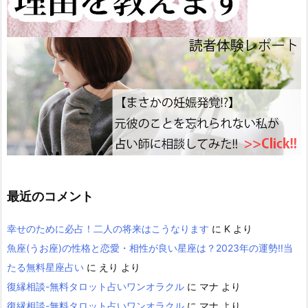
最近のコメント
幸せのために必占！二人の将来はこうなります
に
K
より
魚座(うお座)の性格と恋愛・相性が良い星座は？2023年の運勢!!当
たる無料星座占い
に
えり
より
復縁相談-無料タロット占いワンオラクル
に
マナ
より
復縁相談-無料タロット占いワンオラクル
に
マナ
より