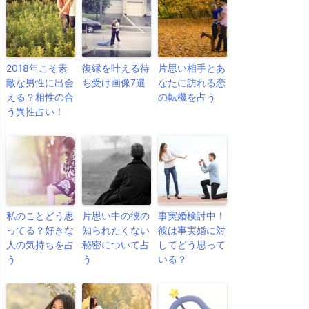
2018年こそ素
復縁を叶える待
片思い相手とあ
敵な男性に出会
ち受け画像7選
なたに訪れる恋
える？相性の合
の転機を占う
う異性占い！
私のことどう思
片思い中の彼の
事実婚検討中！
ってる？好きな
知られたくない
彼は事実婚に対
人の気持ちを占
秘密について占
してどう思って
う
う
いる？