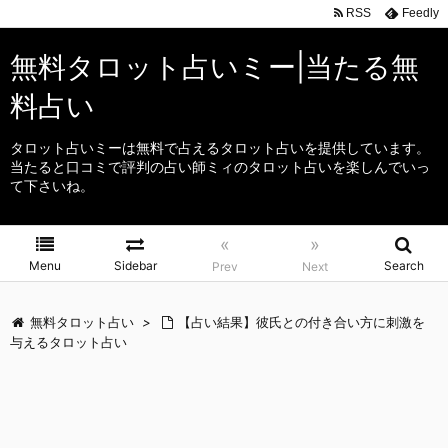
RSS
Feedly
無料タロット占いミー|当たる無
料占い
タロット占いミーは無料で占えるタロット占いを提供しています。
当たると口コミで評判の占い師ミィのタロット占いを楽しんでいっ
て下さいね。
«
»
Menu
Sidebar
Search
Prev
Next
無料タロット占い
>
【占い結果】彼氏との付き合い方に刺激を
与えるタロット占い