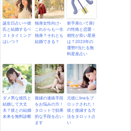
誕生日占いー彼
独身女性向け-
射手座(いて座)
氏と結婚するベ
これからも一生
の性格と恋愛・
ストタイミング
独身？それとも
相性が良い星座
はいつ？
結婚できる？
は？2023年の
運勢!!当たる無
料星座占い
ダメ男な彼氏と
復縁の連絡手段
元彼にlineをブ
結婚して大丈
をお悩みの方！
ロックされた！
夫？彼との結婚
タロットで効果
彼と復縁する方
未来を無料診断
的な手段を占い
法をタロット占
ます
い