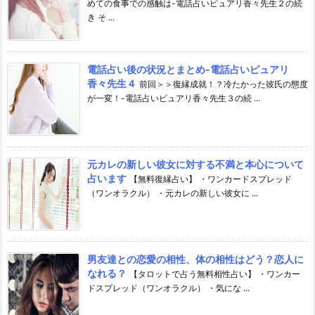
めての食事での感触は-電話占いピュアリ香々先生２の続
き そ ...
電話占い後の状況とまとめ-電話占いピュアリ
香々先生４
前回＞＞復縁成就！？冷たかった彼氏の態度
が一変！-電話占いピュアリ香々先生３の続 ...
元カレの新しい彼女に対する不満と本心について
占います
【無料復縁占い】 ・ワンカードスプレッド
（ワンオラクル） ・元カレの新しい彼女に ...
男友達との恋愛の相性、体の相性はどう？恋人に
なれる？
【タロットで占う無料相性占い】 ・ワンカー
ドスプレッド（ワンオラクル） ・気にな ...