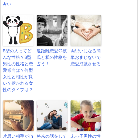
占い
B型の人ってど
遠距離恋愛♡彼
両思いになる簡
んな性格？B型
氏と私の性格を
単おまじないで
男性の性格と恋
占う！
恋愛成就させる
愛傾向は？何型
女性と相性が良
い？惹かれる女
性のタイプは？
片思い相手がlin
将来の話をして
末っ子男性の性