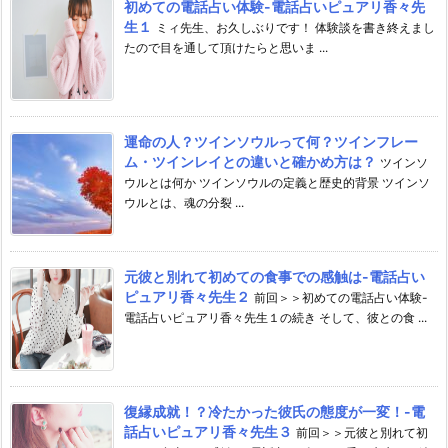
初めての電話占い体験-電話占いピュアリ香々先
生１
ミィ先生、お久しぶりです！ 体験談を書き終えまし
たので目を通して頂けたらと思いま ...
運命の人？ツインソウルって何？ツインフレー
ム・ツインレイとの違いと確かめ方は？
ツインソ
ウルとは何か ツインソウルの定義と歴史的背景 ツインソ
ウルとは、魂の分裂 ...
元彼と別れて初めての食事での感触は-電話占い
ピュアリ香々先生２
前回＞＞初めての電話占い体験-
電話占いピュアリ香々先生１の続き そして、彼との食 ...
復縁成就！？冷たかった彼氏の態度が一変！-電
話占いピュアリ香々先生３
前回＞＞元彼と別れて初