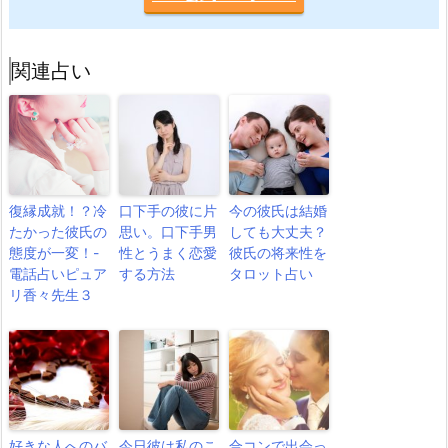
関連占い
復縁成就！？冷
口下手の彼に片
今の彼氏は結婚
たかった彼氏の
思い。口下手男
しても大丈夫？
態度が一変！-
性とうまく恋愛
彼氏の将来性を
電話占いピュア
する方法
タロット占い
リ香々先生３
好きな人へのバ
今日彼は私のこ
合コンで出会っ