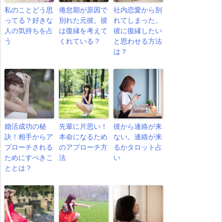
私のことどう思
倦怠期が原因で
社内恋愛から別
ってる？好きな
別れた元彼。彼
れてしまった。
人の気持ちを占
は復縁を考えて
彼に復縁したい
う
くれている？
と思わせる方法
は？
婚活成功の秘
先輩に片思い！
彼から連絡が来
訣！相手からア
本命になるため
ない。連絡が来
プローチされる
のアプローチ方
るかタロット占
ためにすべきこ
法
い
ととは？