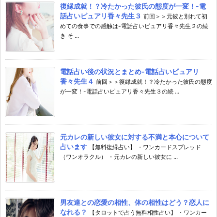
復縁成就！？冷たかった彼氏の態度が一変！-電
話占いピュアリ香々先生３
前回＞＞元彼と別れて初
めての食事での感触は-電話占いピュアリ香々先生２の続
き そ ...
電話占い後の状況とまとめ-電話占いピュアリ
香々先生４
前回＞＞復縁成就！？冷たかった彼氏の態度
が一変！-電話占いピュアリ香々先生３の続 ...
元カレの新しい彼女に対する不満と本心について
占います
【無料復縁占い】 ・ワンカードスプレッド
（ワンオラクル） ・元カレの新しい彼女に ...
男友達との恋愛の相性、体の相性はどう？恋人に
なれる？
【タロットで占う無料相性占い】 ・ワンカー