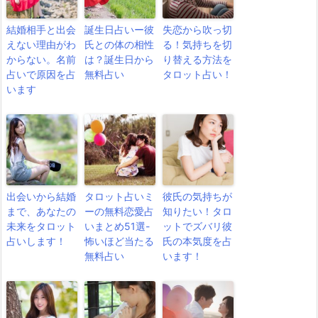
結婚相手と出会
誕生日占いー彼
失恋から吹っ切
えない理由がわ
氏との体の相性
る！気持ちを切
からない。名前
は？誕生日から
り替える方法を
占いで原因を占
無料占い
タロット占い！
います
出会いから結婚
タロット占いミ
彼氏の気持ちが
まで、あなたの
ーの無料恋愛占
知りたい！タロ
未来をタロット
いまとめ51選-
ットでズバリ彼
占いします！
怖いほど当たる
氏の本気度を占
無料占い
います！