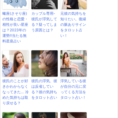
蠍座(さそり座)
カップル専用-
元彼の気持ちを
の性格と恋愛・
彼氏が浮気して
知りたい。復縁
相性が良い星座
る？疑ってしま
の脈ありサイン
は？2023年の
う原因とは？
をタロット占
運勢!!当たる無
い！
料星座占い
彼氏のことが好
彼氏の浮気、彼
浮気している彼
きかわからなく
は反省してい
が自分の元に戻
なってきた… 冷
る？彼の気持ち
ってくる方法を
めた気持ちは取
をタロット占い
タロット占い！
り戻せる？