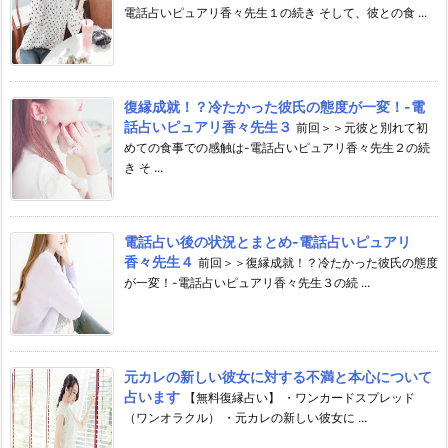
電話占いピュアリ香々先生１の続き そして、彼との食 ...
復縁成就！？冷たかった彼氏の態度が一変！-電
話占いピュアリ香々先生３
前回＞＞元彼と別れて初
めての食事での感触は-電話占いピュアリ香々先生２の続
き そ ...
電話占い後の状況とまとめ-電話占いピュアリ
香々先生４
前回＞＞復縁成就！？冷たかった彼氏の態度
が一変！-電話占いピュアリ香々先生３の続 ...
元カレの新しい彼女に対する不満と本心について
占います
【無料復縁占い】 ・ワンカードスプレッド
（ワンオラクル） ・元カレの新しい彼女に ...