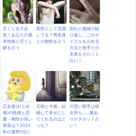
尽くし女子必
異性として意識
別れと復縁の繰
見！あなたの基
してる？男友達
り返し。このサ
本性格と尽くし
との相性を占う
イクルを止める
癖を占う
方法と相手との
未来をタロット
占い！
乙女座(おとめ
元彼と今彼。結
片思い相手は彼
座)の性格と恋
婚して幸せにし
女持ち……脈あ
愛・相性が良い
てくれるのはど
りかタロット占
星座は？2023
っち？
い！
年の運勢!!当た