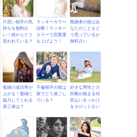
片思い相手の気
ラッキーカラー
既婚者の彼はあ
持ちを無料占
診断！ラッキー
なたのことをど
い！彼からどう
カラーで恋愛運
う思っているか
思われている？
を上げよう！
無料占い
復縁の成功率が
不倫相手の彼は
好きな男性との
上がる！復縁に
家でどう過ごし
距離が縮まる何
協力してくれる
ている？
気ないきっかけ
第三者は？
をタロット占い