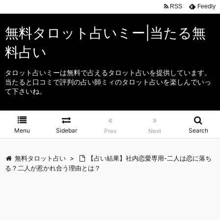
RSS
Feedly
無料タロット占いミー|当たる無
料占い
タロット占いミーは無料で占えるタロット占いを提供しています。
当たると口コミで評判の占い師ミィのタロット占いを楽しんでいっ
て下さいね。
«
»
Menu
Sidebar
Search
Prev
Next
無料タロット占い
>
【占い結果】社内恋愛専用-二人は恋に落ち
る？二人が惹かれ合う理由とは？