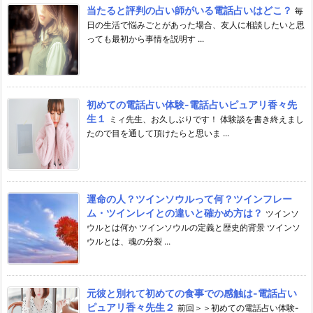
当たると評判の占い師がいる電話占いはどこ？
毎
日の生活で悩みごとがあった場合、友人に相談したいと思
っても最初から事情を説明す ...
初めての電話占い体験-電話占いピュアリ香々先
生１
ミィ先生、お久しぶりです！ 体験談を書き終えまし
たので目を通して頂けたらと思いま ...
運命の人？ツインソウルって何？ツインフレー
ム・ツインレイとの違いと確かめ方は？
ツインソ
ウルとは何か ツインソウルの定義と歴史的背景 ツインソ
ウルとは、魂の分裂 ...
元彼と別れて初めての食事での感触は-電話占い
ピュアリ香々先生２
前回＞＞初めての電話占い体験-