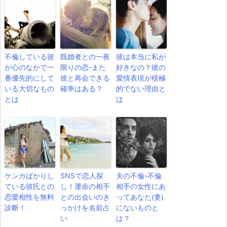
不倫している彼
既婚者との一夜
彼は本当に私が
が心のなかで一
限りの恋-また
好きなの？彼の
番優先的にして
彼と再会できる
愛情表現が積極
いる大切なもの
確率はある？
的でない理由と
とは
は
ケンカばかりし
SNSで恋人探
夫の不倫-不倫
ている彼氏との
し！運命の相手
相手の女性にあ
恋愛相性を無料
との出会いのき
ってあなた(妻)
診断！
っかけを名前占
にないものと
い
は？