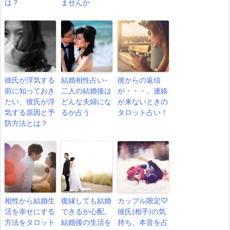
は？
ませんか
彼氏が浮気する
結婚相性占い-
彼からの返信
前に知っておき
二人の結婚後は
が・・・。連絡
たい、彼氏が浮
どんな夫婦にな
が来ないときの
気する原因と予
るか占う
タロット占い！
防方法とは？
相性から結婚生
復縁しても結婚
カップル限定♡
活を幸せにする
できるか心配。
彼氏(相手)の気
方法をタロット
結婚後の生活を
持ち、本音を占