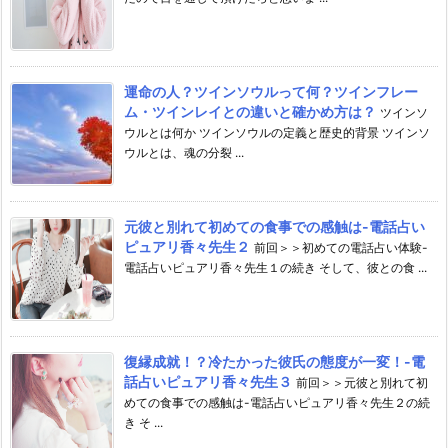
運命の人？ツインソウルって何？ツインフレー
ム・ツインレイとの違いと確かめ方は？
ツインソ
ウルとは何か ツインソウルの定義と歴史的背景 ツインソ
ウルとは、魂の分裂 ...
元彼と別れて初めての食事での感触は-電話占い
ピュアリ香々先生２
前回＞＞初めての電話占い体験-
電話占いピュアリ香々先生１の続き そして、彼との食 ...
復縁成就！？冷たかった彼氏の態度が一変！-電
話占いピュアリ香々先生３
前回＞＞元彼と別れて初
めての食事での感触は-電話占いピュアリ香々先生２の続
き そ ...