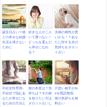
誕生日占いー彼
好きな人が二人
夫婦の相性が悪
との幸せな結婚
いて選べない！
いかも！？あな
生活を壊さない
どっちを選んだ
たに対する夫の
ために
ら幸せになれ
気持ちをタロッ
る？
ト占い
不妊女性専用-
彼の本音は？気
片思い相手がlin
不妊症で悩むあ
持ちは？今の彼
eを既読無視。
なたが幸せにな
を知りたい方は
彼の気持ちを無
るための方法と
タロット占いし
料占い