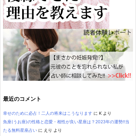
最近のコメント
幸せのために必占！二人の将来はこうなります
に
K
より
魚座(うお座)の性格と恋愛・相性が良い星座は？2023年の運勢!!当
たる無料星座占い
に
えり
より