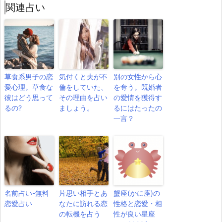
関連占い
草食系男子の恋
気付くと夫が不
別の女性から心
愛心理。草食な
倫をしていた、
を奪う。既婚者
彼はどう思って
その理由を占い
の愛情を獲得す
るの?
ましょう。
るにはたったの
一言？
名前占い-無料
片思い相手とあ
蟹座(かに座)の
恋愛占い
なたに訪れる恋
性格と恋愛・相
の転機を占う
性が良い星座