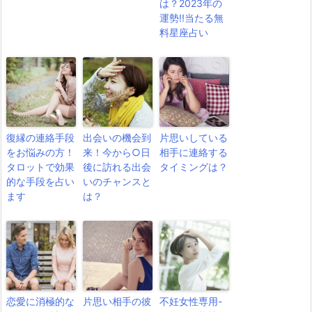
は？2023年の
運勢!!当たる無
料星座占い
復縁の連絡手段
出会いの機会到
片思いしている
をお悩みの方！
来！今から○日
相手に連絡する
タロットで効果
後に訪れる出会
タイミングは？
的な手段を占い
いのチャンスと
ます
は？
恋愛に消極的な
片思い相手の彼
不妊女性専用-