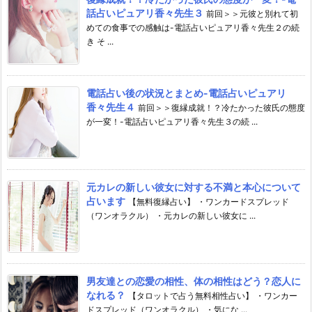
話占いピュアリ香々先生３
前回＞＞元彼と別れて初
めての食事での感触は-電話占いピュアリ香々先生２の続
き そ ...
電話占い後の状況とまとめ-電話占いピュアリ
香々先生４
前回＞＞復縁成就！？冷たかった彼氏の態度
が一変！-電話占いピュアリ香々先生３の続 ...
元カレの新しい彼女に対する不満と本心について
占います
【無料復縁占い】 ・ワンカードスプレッド
（ワンオラクル） ・元カレの新しい彼女に ...
男友達との恋愛の相性、体の相性はどう？恋人に
なれる？
【タロットで占う無料相性占い】 ・ワンカー
ドスプレッド（ワンオラクル） ・気にな ...