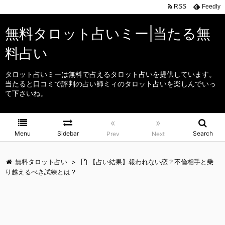
RSS
Feedly
無料タロット占いミー|当たる無
料占い
タロット占いミーは無料で占えるタロット占いを提供しています。
当たると口コミで評判の占い師ミィのタロット占いを楽しんでいっ
て下さいね。
«
»
Menu
Sidebar
Search
Prev
Next
無料タロット占い
>
【占い結果】報われない恋？不倫相手と乗
り越えるべき試練とは？