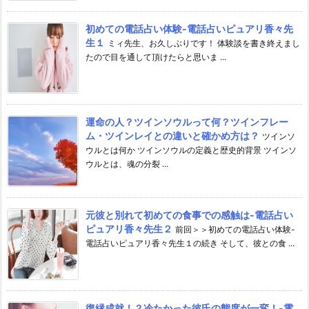
初めての電話占い体験-電話占いピュアリ香々先
生１
ミィ先生、お久しぶりです！ 体験談を書き終えまし
たので目を通して頂けたらと思いま ...
運命の人？ツインソウルって何？ツインフレー
ム・ツインレイとの違いと確かめ方は？
ツインソ
ウルとは何か ツインソウルの定義と歴史的背景 ツインソ
ウルとは、魂の分裂 ...
元彼と別れて初めての食事での感触は-電話占い
ピュアリ香々先生２
前回＞＞初めての電話占い体験-
電話占いピュアリ香々先生１の続き そして、彼との食 ...
復縁成就！？冷たかった彼氏の態度が一変！-電