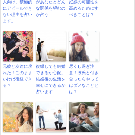
人向け。積極的
があなたとどん
妊娠の可能性を
にアピールでき
な関係を望むの
高めるためにす
ない理由を占い
か占う
べきことは？
ます。
元彼と友達に戻
復縁しても結婚
尽くし過ぎ注
れた！このまま
できるか心配。
意！彼氏と付き
いけば復縁でき
結婚後の生活を
合ったらやって
る？
幸せにできるか
はダメなことと
占います
は？