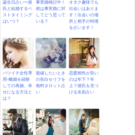
誕生日占いー彼
事実婚検討中！
オタク趣味でも
氏と結婚するベ
彼は事実婚に対
出会いはありま
ストタイミング
してどう思って
す！出会いの場
はいつ？
いる？
所と相手の特徴
を占います！
バツイチ女性専
復縁したいとき
恋愛相性が良い
用-離婚を経験
の告白セリフを
のは年下？年
しての再婚、幸
無料タロット占
上？彼氏を見つ
せになる方法と
い
ける名前占い
は？