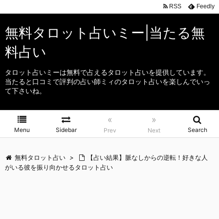
RSS
Feedly
無料タロット占いミー|当たる無
料占い
タロット占いミーは無料で占えるタロット占いを提供しています。
当たると口コミで評判の占い師ミィのタロット占いを楽しんでいっ
て下さいね。
«
»
Menu
Sidebar
Search
Prev
Next
無料タロット占い
>
【占い結果】脈なしからの逆転！好きな人
がいる彼を振り向かせるタロット占い