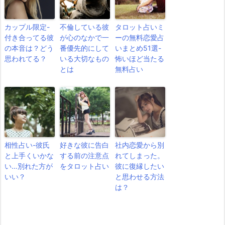
カップル限定-
不倫している彼
タロット占いミ
付き合ってる彼
が心のなかで一
ーの無料恋愛占
の本音は？どう
番優先的にして
いまとめ51選-
思われてる？
いる大切なもの
怖いほど当たる
とは
無料占い
相性占い-彼氏
好きな彼に告白
社内恋愛から別
と上手くいかな
する前の注意点
れてしまった。
い…別れた方が
をタロット占い
彼に復縁したい
いい？
と思わせる方法
は？