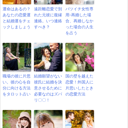
運命はあるの？
遠距離恋愛で別
バツイチ女性専
あなたの恋愛運
れた元彼に復縁
用-再婚した場
と結婚運をチェ
連絡。いつ連絡
合、再婚しなか
ックしましょう
すべき？
った場合の人生
を占う
職場の彼に片思
結婚願望がない
国の壁を越えた
い。彼の心を自
彼氏に結婚を決
恋愛！外国人に
分に向ける方法
意させるために
片思いしたとき
をタロット占い
必要なのはズバ
の恋愛方法
リ〇〇！