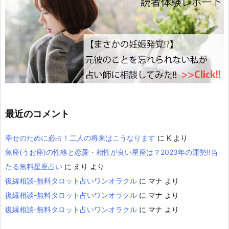
最近のコメント
幸せのために必占！二人の将来はこうなります
に
K
より
魚座(うお座)の性格と恋愛・相性が良い星座は？2023年の運勢!!当
たる無料星座占い
に
えり
より
復縁相談-無料タロット占いワンオラクル
に
マナ
より
復縁相談-無料タロット占いワンオラクル
に
マナ
より
復縁相談-無料タロット占いワンオラクル
に
マナ
より