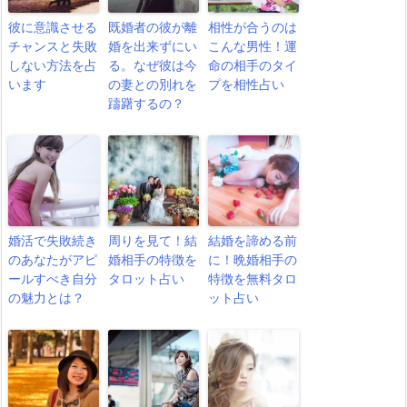
彼に意識させる
既婚者の彼が離
相性が合うのは
チャンスと失敗
婚を出来ずにい
こんな男性！運
しない方法を占
る。なぜ彼は今
命の相手のタイ
います
の妻との別れを
プを相性占い
躊躇するの？
婚活で失敗続き
周りを見て！結
結婚を諦める前
のあなたがアピ
婚相手の特徴を
に！晩婚相手の
ールすべき自分
タロット占い
特徴を無料タロ
の魅力とは？
ット占い