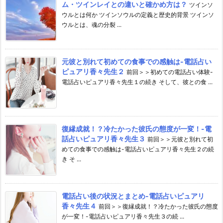
ム・ツインレイとの違いと確かめ方は？
ツインソ
ウルとは何か ツインソウルの定義と歴史的背景 ツインソ
ウルとは、魂の分裂 ...
元彼と別れて初めての食事での感触は-電話占い
ピュアリ香々先生２
前回＞＞初めての電話占い体験-
電話占いピュアリ香々先生１の続き そして、彼との食 ...
復縁成就！？冷たかった彼氏の態度が一変！-電
話占いピュアリ香々先生３
前回＞＞元彼と別れて初
めての食事での感触は-電話占いピュアリ香々先生２の続
き そ ...
電話占い後の状況とまとめ-電話占いピュアリ
香々先生４
前回＞＞復縁成就！？冷たかった彼氏の態度
が一変！-電話占いピュアリ香々先生３の続 ...